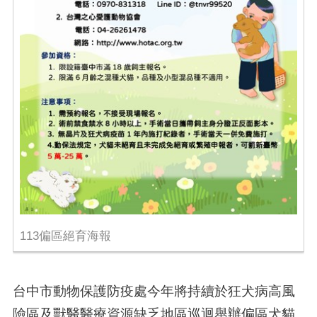
113偏區絕育海報
台中市動物保護防疫處今年將持續於狂犬病高風
險區及獸醫醫療資源缺乏地區巡迴舉辦偏區犬貓