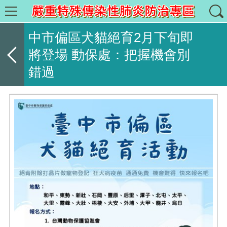
中市偏區犬貓絕育2月下旬即
將登場 動保處：把握機會別
錯過