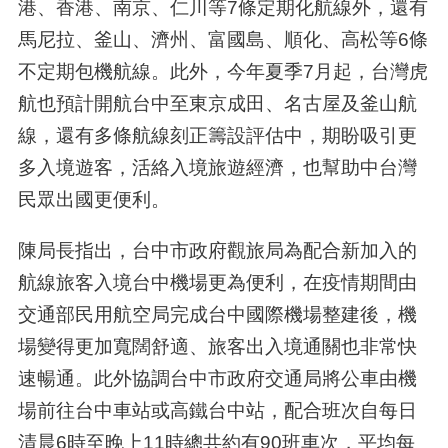
港、香港、南京、仁川等7條定期化航線外，還有
馬尼拉、釜山、濟州、富國島、順化、高松等6條
不定期包機航線。此外，今年夏季7月起，台灣虎
航也預計開航台中至東京成田、名古屋及釜山航
線，還有多條航線刻正籌設評估中，期盼吸引更
多入境遊客，活絡入境旅遊經濟，也幫助中台灣
民眾出國更便利。
陳局長指出，台中市政府觀旅局為配合新加入的
航線旅客入境台中機場更為便利，在疫情期間由
交通部民用航空局完成台中國際機場整建後，機
場變得更加寬闊舒適、旅客出入境通關也非常快
速暢通。此外協調台中市政府交通局將公車由機
場前往台中車站或高鐵台中站，配合班次自每日
清晨6時至晚上11時總共約有90班車次，平均每