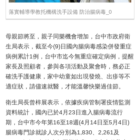
落實輔導學教托機構洗手設備 防治腸病毒_0
母親節將至，親子同樂機會增加，台中市政府衛
生局表示，截至今
(9)
日國內腸病毒感染併發重症
病例累計
1
例，台中市迄今無重症確定病例，提醒
家長及照顧者，參與各項活動及聚會時，務必正
確洗手護健康，家中幼童如出現發燒、出疹等不
適症狀，請儘速就醫，才能溫馨快樂過佳節。
衛生局長曾梓展表示，依據疾病管制署疫情監測
資料統計，國內已於
4
月
23
日進入腸病毒流行
期，台中市今年第
16
至
18
週
(4
月
14
日至
5
月
4
日
)
腸病毒門診就診人次分別為
1,830
、
2,261
及