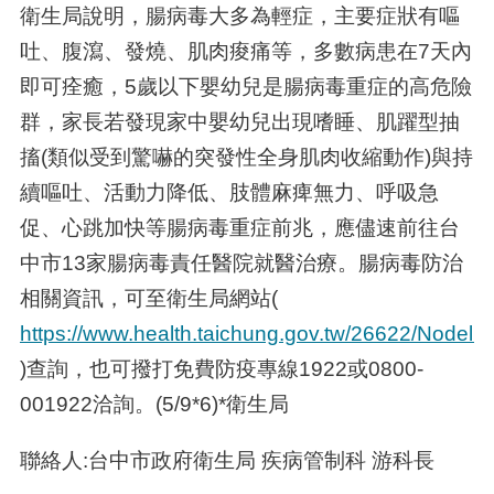
衛生局說明，腸病毒大多為輕症，主要症狀有嘔
吐、腹瀉、發燒、肌肉痠痛等，多數病患在
7
天內
即可痊癒，
5
歲以下嬰幼兒是腸病毒重症的高危險
群，家長若發現家中嬰幼兒出現嗜睡、肌躍型抽
搐
(
類似受到驚嚇的突發性全身肌肉收縮動作
)
與持
續嘔吐、活動力降低、肢體麻痺無力、呼吸急
促、心跳加快等腸病毒重症前兆，應儘速前往台
中市
13
家腸病毒責任醫院就醫治療。腸病毒防治
相關資訊，可至衛生局網站
(
https://www.health.taichung.gov.tw/26622/Nodelist
)
查詢，也可撥打免費防疫專線
1922
或
0800-
001922
洽詢。
(5/9*6)*
衛生局
聯絡人:台中市政府衛生局 疾病管制科 游科長