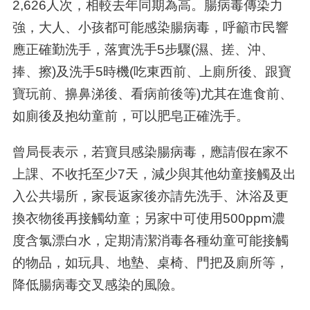
2,626
人次，相較去年同期為高。腸病毒傳染力
強，大人、小孩都可能感染腸病毒，呼籲市民響
應正確勤洗手，落實洗手
5
步驟
(
濕、搓、沖、
捧、擦
)
及洗手
5
時機
(
吃東西前、上廁所後、跟寶
寶玩前、擤鼻涕後、看病前後等
)
尤其在進食前、
如廁後及抱幼童前，可以肥皂正確洗手。
曾局長表示，若寶貝感染腸病毒，應請假在家不
上課、不收托至少
7
天，減少與其他幼童接觸及出
入公共場所，家長返家後亦請先洗手、沐浴及更
換衣物後再接觸幼童；另家中可使用
500ppm
濃
度含氯漂白水，定期清潔消毒各種幼童可能接觸
的物品，如玩具、地墊、桌椅、門把及廁所等，
降低腸病毒交叉感染的風險。