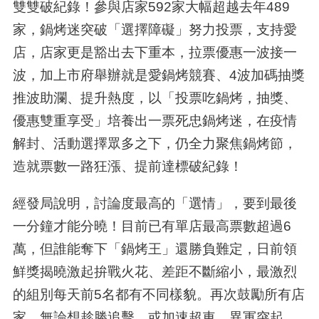
雙雙破紀錄！參與店家592家大幅超越去年489
家，鍋烤迷突破「選擇障礙」努力投票，支持愛
店，店家更是豁出去下重本，拉票優惠一波接一
波，加上市府舉辦就是愛鍋烤競賽、4波加碼抽獎
推波助瀾、提升熱度，以「投票吃鍋烤，抽獎、
優惠雙重享受」培養出一票死忠鍋烤迷，在疫情
解封、活動選擇眾多之下，仍全力聚焦鍋烤節，
造就票數一路狂漲、提前達標破紀錄！
經發局說明，討論度最高的「選情」，要到最後
一分鐘才能分曉！目前已有單店最高票數超過6
萬，但誰能奪下「鍋烤王」還勝負難定，日前領
鮮獎揭曉激起拚戰火花、差距不斷縮小，最激烈
的組別每天前5名都有不同樣貌。再次鼓勵所有店
家，無論想趁勝追擊，或加速超車、異軍突起，