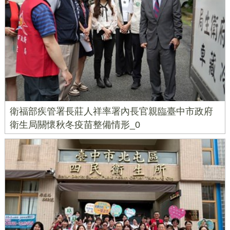
衛福部疾管署長莊人祥率署內長官親臨臺中市政府
衛生局關懷秋冬疫苗整備情形_0