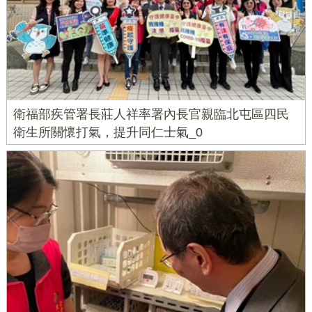
衛福部疾管署長莊人祥率署內長官親臨北屯區四民
衛生所關懷打氣，提升同仁士氣_0