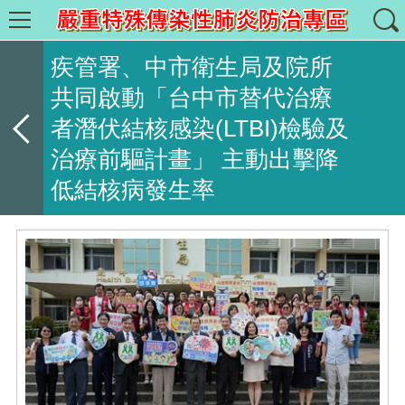
疾管署、中市衛生局及院所
共同啟動「台中市替代治療
者潛伏結核感染(LTBI)檢驗及
治療前驅計畫」 主動出擊降
低結核病發生率