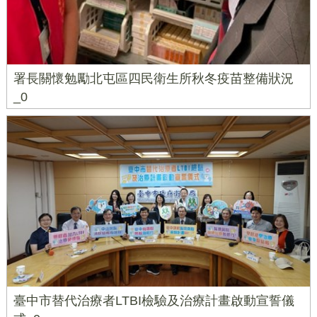
署長關懷勉勵北屯區四民衛生所秋冬疫苗整備狀況
_0
臺中市替代治療者LTBI檢驗及治療計畫啟動宣誓儀