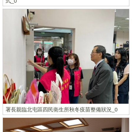
式_0
署長親臨北屯區四民衛生所秋冬疫苗整備狀況_0