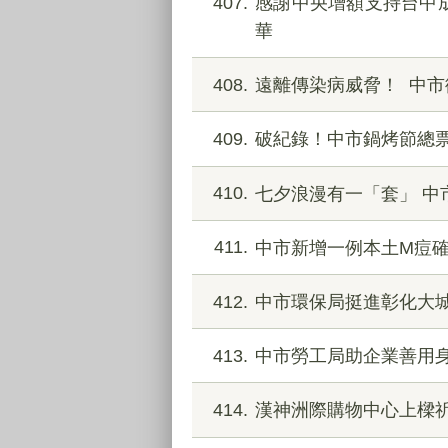
407
感謝中央增額支持台中
華
408
遠離傳染病威脅！ 中
409
破紀錄！中市鍋烤節總票數
410
七夕浪漫有一「套」 中
411
中市新增一例本土M痘確
412
中市環保局挺進彰化大城
413
中市勞工局助企業善用
414
漢神洲際購物中心上樑