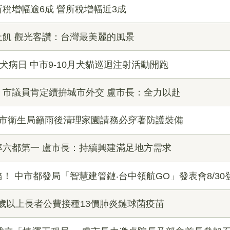
稅增幅逾6成 營所稅增幅近3成
飢 觀光客讚：台灣最美麗的風景
犬病日 中市9-10月犬貓巡迴注射活動開跑
！市議員肯定續拚城市外交 盧市長：全力以赴
中市衛生局籲雨後清理家園請務必穿著防護裝備
率六都第一 盧市長：持續興建滿足地方需求
！ 中市都發局「智慧建管鏈‧台中領航GO」發表會8/30
5歲以上長者公費接種13價肺炎鏈球菌疫苗