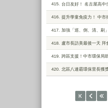
415
台日友好！ 名古屋高中
416
提升學童免疫力！ 中
417
加強「巡、倒、清、刷
418
盧市長訪美最後一天 拜
419
跨區支援！中市環保局
420
北區八連霸環保里長獲