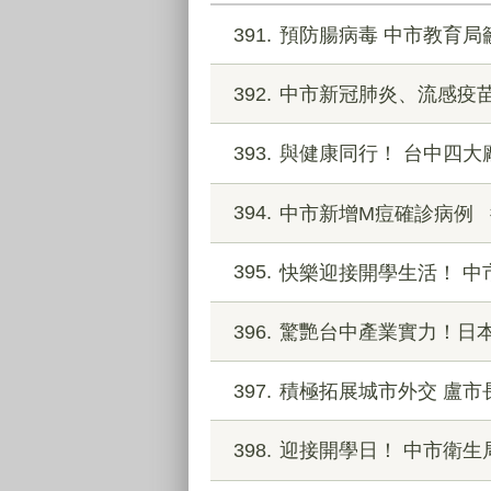
391
預防腸病毒 中市教育局
392
中市新冠肺炎、流感疫苗
393
與健康同行！ 台中四
394
中市新增M痘確診病例
395
快樂迎接開學生活！ 中
396
驚艷台中產業實力！日
397
積極拓展城市外交 盧
398
迎接開學日！ 中市衛生