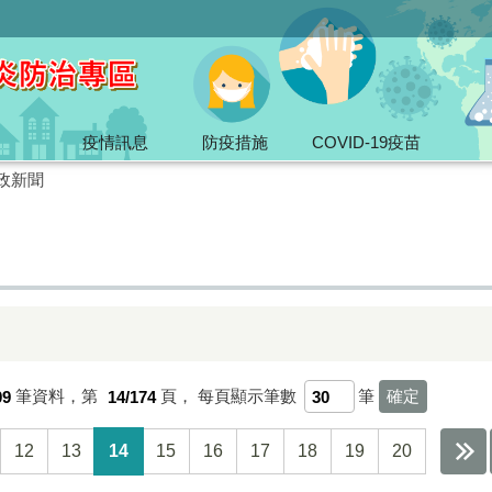
疫情訊息
防疫措施
COVID-19疫苗
政新聞
09
筆資料，第
14/174
頁，
每頁顯示筆數
筆
12
13
14
15
16
17
18
19
20