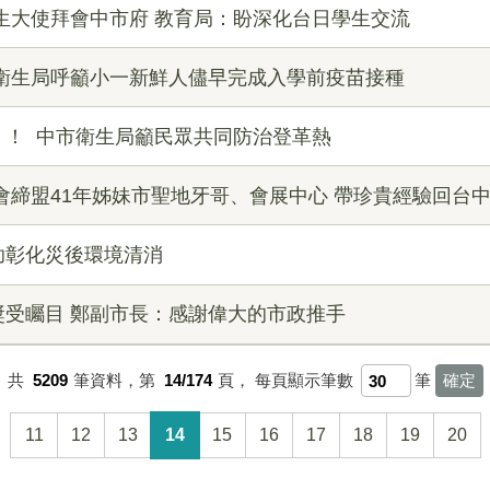
生大使拜會中市府 教育局：盼深化台日學生交流
市衛生局呼籲小一新鮮人儘早完成入學前疫苗接種
」！ 中市衛生局籲民眾共同防治登革熱
會締盟41年姊妹市聖地牙哥、會展中心 帶珍貴經驗回台
助彰化災後環境清消
獎受矚目 鄭副市長：感謝偉大的市政推手
共
5209
筆資料，第
14/174
頁，
每頁顯示筆數
筆
11
12
13
14
15
16
17
18
19
20