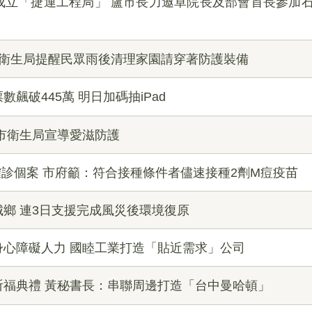
成立「捷運工程局」 盧市長力邀卓院長及部會首長參加
市衛生局提醒民眾雨後清理家園請穿著防護裝備
飆破445萬 明日加碼抽iPad
市衛生局宣導愛滋防護
診個案 市府籲：符合接種條件者儘速接種2劑M痘疫苗
鄉 連3日支援完成風災後環境復原
身心障礙人力 國睦工業打造「貼近需求」公司
祈福典禮 黃秘書長：串聯周邊打造「台中曼哈頓」