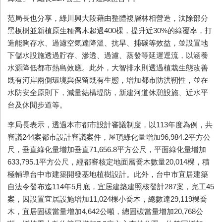
范局長也分享，綠川興大段藉由整體複層林相營造，汰除部分
黑板樹並新植原生種喬木超過400棵，提升近30%的綠覆率，打
造能夠存水、過濾空氣達降溫、抗旱、捕碳等效益，並設置地
下儲水設施透過貯存、滲透、過濾、蒸發等延遲逕流，以涵養
水源降低都市熱島效應。此外，大智排水則透過植栽生態改善
既有河岸兩側環境與保留既有生態，增加都市防洪靭性，並在
水防安全原則下，減量結構堤防，新建河道休憩設施、近水平
台及休閒步道等。
李局長表示，透過本市都市設計審議制度，以113年度為例，共
審議244案都市設計審議案件，屋頂綠化量增加96,984.2平方公
尺，垂直綠化量增加垂直71,656.8平方公尺，平面綠化量增加
633,795.1平方公尺，經都審核定地面層喬木數量20,014棵，積
極輔導台中市建築開發基地植樹設計。此外，台中市宜居建築
自法令發布迄114年5月底，宜居建築建照核發計287案，完工45
案，因設置宜居設施增加11,024棵小喬木，總數達29,119棵喬
木，宜居固碳當量增加4,642公噸，總固碳當量增加20,768公