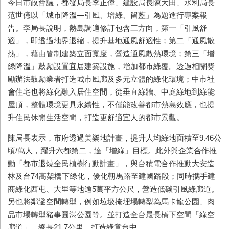
今日市政會議，都發局長李正偉、建設局長陳大田、水利局長
范世億以「城市降溫—引風、增綠、留藍」為題進行專案報
告。李局長說明，熱島調適修訂包含三方向，第一「引風舒
適」，即透過地界退縮，提升基地通風舒適性；第二「通風散
熱」，藉由管制建築立面寬度，營造通風散熱環境；第三「增
綠降溫」鼓勵設置宜居建築設施，增加都市綠覆。透過相關獎
勵辦法鼓勵業者打造城市風廊及多元立體的綠化環境；中市社
會住宅也將綠化融入居住空間，從垂直綠牆、中庭綠地到綠能
屋頂，整體環境更具永續性，不僅能改善都市熱島效應，也提
升住民休閒生活空間，打造更舒適宜人的都市景觀。
陳局長表示，市府透過美樂地計畫，提升人均綠地面積至9.46公
頃/萬人，躍升六都第二，達「增綠」目標。此外與企業合作推
動「都市退燒全民植樹行動計畫」，與台積電合作推動大安造
林及台74高架橋下綠化，優化朝馬路至建國路段；同時攜手建
商綠化西屯、大里等地逾5萬平方公尺，營造低碳引風綠廊道。
另也將鄰避空間轉型，例如垃圾掩埋場轉型為馬卡龍公園、肉
品市場轉型豬事圓滿公園等。並打造全台最長橋下空間「綠空
廊道」，總長21.7公里，打造綠意台中。