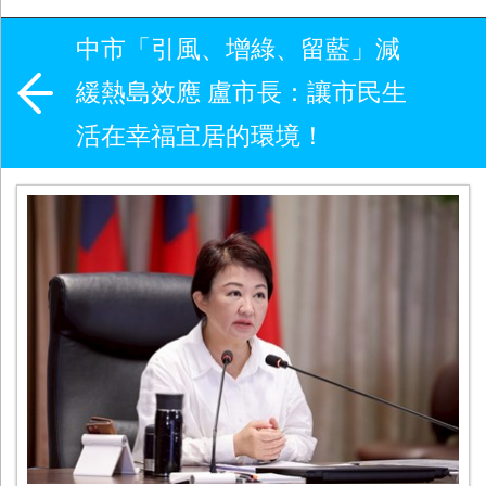
中市「引風、增綠、留藍」減
緩熱島效應 盧市長：讓市民生
活在幸福宜居的環境！