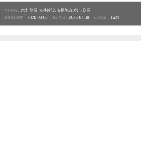
水利發展,公共建設,市長施政,都市發展
市府分類：
2025-08-06
2025-07-08
1621
最後異動日期：
發布日期：
點閱次數：