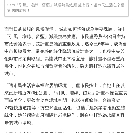
中市「引風、增綠、留藍」減緩熱島效應 盧市長：讓市民生活在幸福
宜居的環境！
面對日益嚴峻的氣候環境， 城市如何降溫成為重要課題，台中
「引風、增綠、留藍」減緩熱島效應。市長盧秀燕今(8)日主持
市政會議表示，該計畫是她的重要政見，迄今已6年半，成為台
中市規模最大、最完整的綠化降溫施政計畫之一，也獲中央與
他縣市肯定與取經。為讓城市更幸福宜居，該計畫不僅著重綠
美化，也包含各城市閒置空間的活化，致力將打造永續宜居的
城市。
「讓市民生活在幸福宜居的環境！」盧市長指出，自她上任以
來已新增近200座公園，「引風、增綠、留藍」計畫不僅著重表
面綠美化，更落實於各場域空間，包括捷運綠線、台鐵高架、
74號快速道路等下方空間全面活化；也攜手建築業者推動立體
綠化，她並感謝市府團隊跨局處協作，將台中打造為永續且宜
居的城市環境。