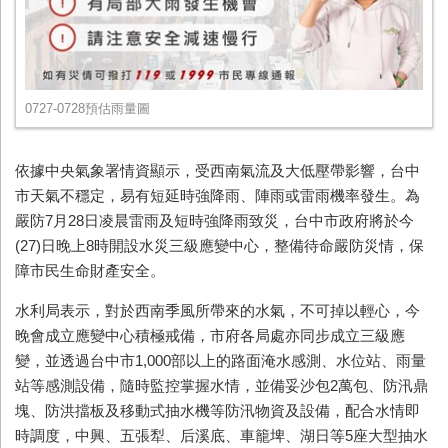
0727-0728預估雨量圖
依據中央氣象署情資顯示，受西南氣流及大低壓帶影響，台中
市天氣不穩定，易有短延時強降雨、陣雨或雷雨機率發生。為
嚴防7月28日凌晨雷雨及短時強降雨致災，台中市政府將於今
(27)日晚上8時開設水災三級應變中心，整備待命嚴防災情，保
障市民生命財產安全。
水利局表示，對於西南季風所帶來的水氣，不可掉以輕心，今
晚會成立應變中心積極戒備，市府各局處亦同步成立三級應
變，並透過台中市1,000部以上的路面淹水感測、水位站、雨量
站等感測設備，隨時監控掌握水情，並備妥沙包2萬包、防汛鼎
塊、防洪擋板及移動式抽水機等防汛物資及設備，配合水情即
時調度，中興、五張犁、后溪底、車籠埤、湖日等5座大型抽水