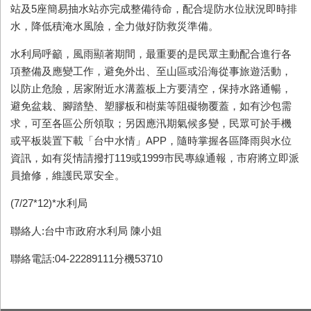
站及5座簡易抽水站亦完成整備待命，配合堤防水位狀況即時排
水，降低積淹水風險，全力做好防救災準備。
水利局呼籲，風雨顯著期間，最重要的是民眾主動配合進行各
項整備及應變工作，避免外出、至山區或沿海從事旅遊活動，
以防止危險，居家附近水溝蓋板上方要清空，保持水路通暢，
避免盆栽、腳踏墊、塑膠板和樹葉等阻礙物覆蓋，如有沙包需
求，可至各區公所領取；另因應汛期氣候多變，民眾可於手機
或平板裝置下載「台中水情」APP，隨時掌握各區降雨與水位
資訊，如有災情請撥打119或1999市民專線通報，市府將立即派
員搶修，維護民眾安全。
(7/27*12)*水利局
聯絡人:台中市政府水利局 陳小姐
聯絡電話:04-22289111分機53710