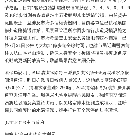
含步道設施受損及聯外道路崩坍。經市府風景區管理所初步災
情盤點，目前
1
號步道體訓場出現停電狀況，
3
、
4
、
5
、
6
、
8
、
9
及
10
號步道則有多處邊坡土石滑動與步道設施毀損。由於災害
範圍廣泛，且涉及市府多個權責機關，目前各單位已積極展開
聯外道路搶通作業，風景區管理所亦同步進行步道災損設施之
修復與重建工作。市府考量登山安全及災後地質較不穩定，已
於
7
月
31
日公告將大坑
14
條步道全線封閉，也請市民近期暫勿前
往大坑山區登山活動，確保人身安全；後續將視災損復原進度
滾動式更新開放資訊，敬請民眾留意官網公告。
環保局說明，各區清潔隊除每日派員針對列管
466
處易積水路段
側溝巡清，昨日亦派假日輪值人員
98
人，巡檢總長度達約
37
萬
6,500
公尺，清理水溝蓋達
2,250
處，各區清潔隊將持續加強側溝
巡查與清理作業。環保局也特別提醒市民朋友，強降雨期間請
勿將垃圾隨意棄置於街頭，以免堵塞排水設施造成積水，並呼
籲共同維護門前水溝清潔，攜手打造安全潔淨的居住環境。
(8/4*14)*台中市政府
聯絡人:台中市政府水利局