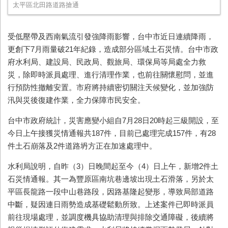
太平區北田路道路搶通
受低壓帶及西南氣流引發強降雨影響，台中市近日連續降雨，
更創下
7
月雨量破
21
年紀錄，造成部分區域土石災情。台中市政
府水利局、建設局、民政局、觀旅局、環保局等局處全力救
災，除即時派員處理、進行清理作業，也前往關懷慰問，並進
行預防性撤離安置。市府將持續密切關注天候變化，並加強防
汛與災後復建作業，全力保障市民安全。
台中市政府統計，災害應變小組自
7
月
28
日
20
時起三級開設，至
今日上午接獲災情通報共
187
件，目前已處理完成
157
件，有
28
件土石崩落及
2
件道路坍方正在加速處理中。
水利局說明，自昨（
3
）日晚間起至今（
4
）日上午，新增
2
件土
石災情通報。其一為豐原區南坑巷邊坡出現土石滑落，另於太
平區長龍路一段中山巷路段，因路基隆起變形，導致局部道路
中斷，疑因連日雨勢造成基礎鬆動所致。上述案件已即時派員
前往現場處理，並調度機具協助清理與排除交通障礙，後續將