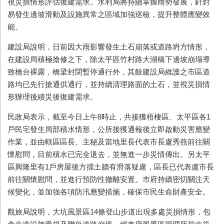
視災損情形評估復建需求。水利局將持續掌握雨勢發展，針對
易發生邊坡滑動及設施異常之區域加強巡檢，提升整體應變效
能。
建設局說明，日前因大雨影響發生土石崩落或道路坍方情形，
在建設局積極搶修之下，除太平區竹村路大湖橋下邊坡崩塌導
致橋台裸露，橋梁封閉暫停通行外，其餘建設局維護之市區道
路均已先行搶通供通行，並持續清理路面的土石，並視災損情
形辦理後續災後復建需求。
民政局表示，截至今日上午
8
時止，共接獲梧棲區、太平區各
1
戶民宅發生局部積水情形，公所接獲通報後立即啟動災害應變
作業，並由轄區區長、主秘及當地里長代表市長盧秀燕前往關
懷慰問，目前積水已完全退去，並無進一步災情傳出。另太平
區興隆里有
1
戶房屋後方擋土牆有滑落疑慮，區長已代表盧市長
前往關懷慰問，並進行預防性撤離安置。市府持續密切關注天
候變化，並加強各項防汛應變措施，確保市民生命財產安全。
觀旅局說明，大坑風景區
14
條登山步道出現多處災損情形，包