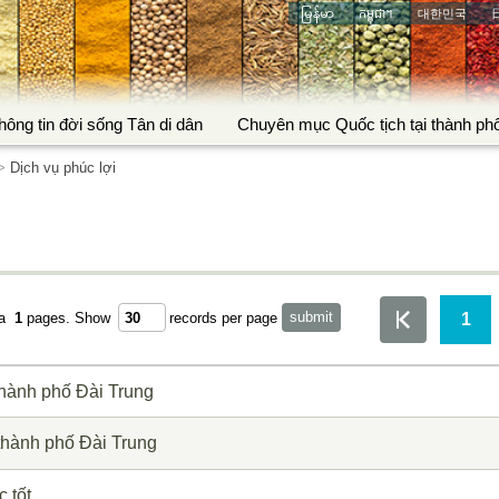
မြန်မာ
កម្ពុជា។
대한민국
hông tin đời sống Tân di dân
Chuyên mục Quốc tịch tại thành ph
>
Dịch vụ phúc lợi
1
ta
1
pages.
Show
records per page
hành phố Đài Trung
thành phố Đài Trung
 tốt