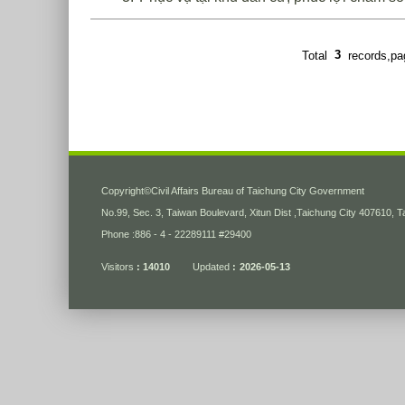
Total
3
records,p
:::
Copyright
©
Civil Affairs Bureau of Taichung City Government
No.99, Sec. 3, Taiwan Boulevard, Xitun Dist ,Taichung City 407610, 
Phone :886 - 4 - 22289111 #29400
Visitors
14010
Updated
2026-05-13