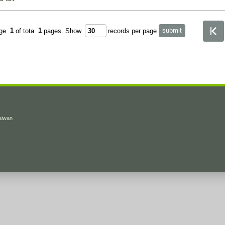
age
1
of tota
1
pages.
Show
records per page
Taiwan