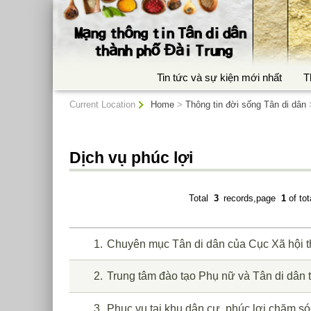
:::
Tin tức và sự kiện mới nhất
T
:::
Current Location
Home
>
Thông tin đời sống Tân di dân
Dịch vụ phúc lợi
Total
3
records,page
1
of to
1
Chuyên mục Tân di dân của Cục Xã hội t
2
Trung tâm đào tạo Phụ nữ và Tân di dân 
3
Phục vụ tại khu dân cư, phúc lợi chăm sóc