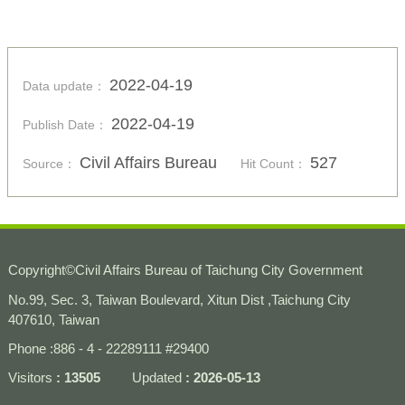
2022-04-19
Data update：
2022-04-19
Publish Date：
Civil Affairs Bureau
527
Source：
Hit Count：
Copyright
©
Civil Affairs Bureau of Taichung City Government
No.99, Sec. 3, Taiwan Boulevard, Xitun Dist ,Taichung City
407610, Taiwan
Phone :886 - 4 - 22289111 #29400
Visitors
13505
Updated
2026-05-13