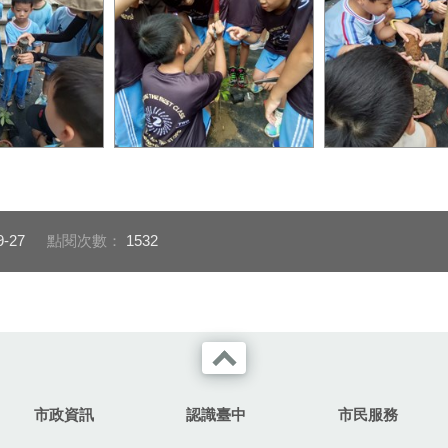
專注的學習植樹
六年級學生把樹苗種下也寫
師生一起把樹苗
下祝福
9-27
點閱次數：
1532
市政資訊
認識臺中
市民服務