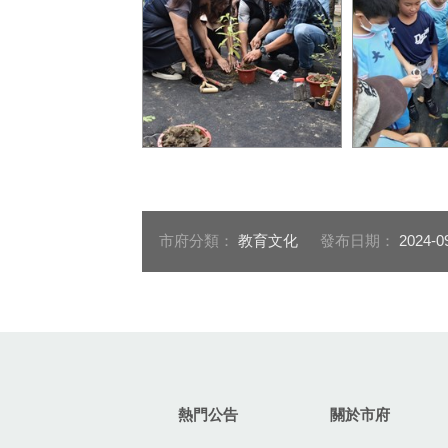
大仁國小胡秀美校長（左
三年級孩子
2）、裕隆汽車洪美滿科長
的步驟
（左1）、臺中市政府教育
局郭明洲主秘
市府分類：
教育文化
發布日期：
2024-0
:::
熱門公告
關於市府