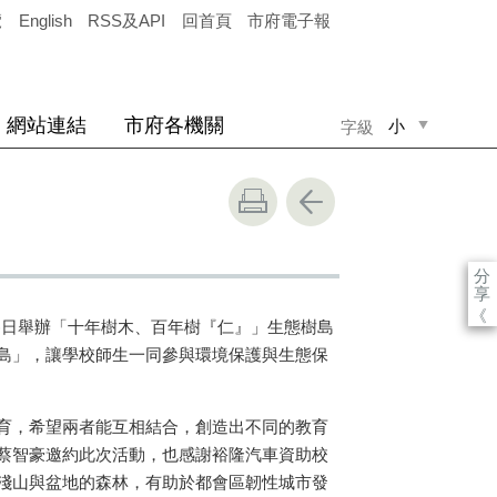
覽
English
RSS及API
回首頁
市府電子報
網站連結
市府各機關
小
字級
中
大
」
分
享
《
7)日舉辦「十年樹木、百年樹『仁』」生態樹島
島」，讓學校師生一同參與環境保護與生態保
育，希望兩者能互相結合，創造出不同的教育
蔡智豪邀約此次活動，也感謝裕隆汽車資助校
淺山與盆地的森林，有助於都會區韌性城市發