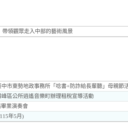
展 帶領觀眾走入中部的藝術風景
配合臺中市東勢地政事務所「唸書+防詐給長輩聽」母親節
合霧峰區公所逍遙音樂町辦理租稅宣導活動
屆畢業演奏會
15年5月)