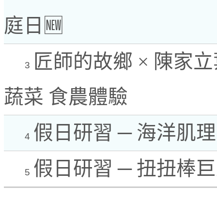
庭日🆕
匠師的故鄉 × 陳家立
3
蔬菜 食農體驗
假日研習 ─ 海洋肌
4
假日研習 ─ 扭扭棒
5