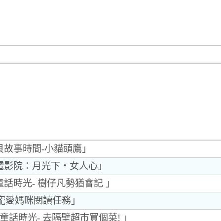
貝故事時間-小貓頭鷹」
你電影院：月光下‧女人心」
童話時光- 樹仔凡勢猶會記 」
0「寵愛媽咪閱讀任務」
童話時光- 去隔壁超市買個菜! 」