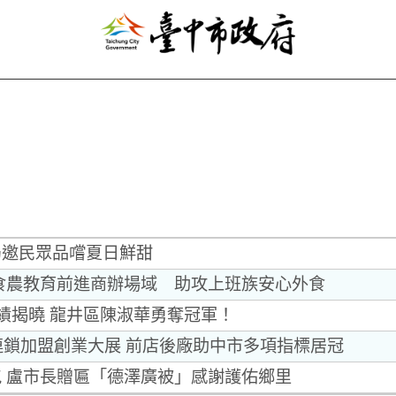
局邀民眾品嚐夏日鮮甜
食農教育前進商辦場域 助攻上班族安心外食
成績揭曉 龍井區陳淑華勇奪冠軍！
灣連鎖加盟創業大展 前店後廠助中市多項指標居冠
 盧市長贈匾「德澤廣被」感謝護佑鄉里