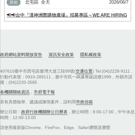
北屯區
全天
2026/06/7
其他
📢📢台中『漢神洲際購物廣場』招募專區～WE ARE HIRING
政府網站資料開放宣告
資訊安全政策
隱私權政策
407610臺中市西屯區臺灣大道三段99號(
交通位置
) Tel:(04)2228-9111．
行動代表號：0910-289111，臺中市民一碼通專線請撥1999，外縣市請
撥：(04)2220-3585
各機關聯絡資訊
，
市府電子報
若有具體檢舉、建議或陳情案件，請利用
市政信箱
辦公日期：
政府行政機關辦公日曆表
，辦公時間：8:00-17:00，中午休息
時間：12:00-13:00
請使用最新版Chrome、FireFox、Edge、Safari瀏覽器瀏覽