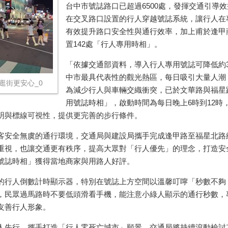
台中市號誌路口已超過6500處，發揮交通引導
在交叉路口設置的行人穿越號誌系統，讓行人在
有效提升路口安全性與通行效率，加上甫於逢甲
置142處「行人專用時相」。
「依據交通部資料，導入行人專用號誌可降低約
中市最具代表性的觀光熱區，每日吸引大量人潮
逛街更安心_0
為減少行人與車輛交織衝突，已於文華路與福星
用號誌時相」，啟動時間為每日晚上6時到12
明與標線可視性，提供更完善的步行條件。
客安全無虞的通行環境，交通局與建設局攜手完成逢甲路至福星北路
重視，也讓交通更有秩序，提高大眾對「行人優先」的理念，打造安
號誌時相」獲得當地商家與用路人好評。
的行人倒數計時顯示器，特別在號誌上方空間以溫馨叮嚀「秒數不夠
，民眾過馬路時不要低頭滑看手機，能注意小綠人顯示的通行秒數，
友善行人形象。
人先行，攜手打造「行人零死亡城市」願景，交通局將持續滾動檢討