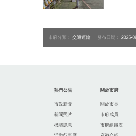
市府增設行人號誌燈箱並顯
示相關文字提醒，優化友善
行人措施_0
市府分類：
交通運輸
發布日期：
2025-0
:::
熱門公告
關於市府
市政新聞
關於市長
新聞照片
市府成員
機關訊息
市府組織表
活動行事曆
府徽介紹