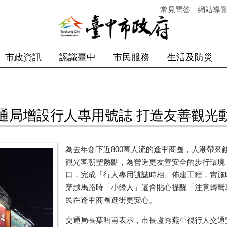
常見問答
網站導
市政資訊
認識臺中
市民服務
生活及防災
通局增設行人專用號誌 打造友善觀光
為去年創下近800萬人流的逢甲商圈，人潮帶來
觀光客朝聖熱點，為營造更友善安全的步行環境
口，完成「行人專用號誌時相」佈建工程，實施
穿越馬路時「小綠人」還會貼心提醒「注意轉彎
民在逢甲商圈逛街更安心。
交通局長葉昭甫表示，市長盧秀燕重視行人交通