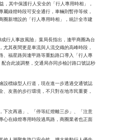
效益，其中保護行人安全的「行人專用時相」，
專屬綠燈時段可安全通行，車輛則暫停等候，
商圈新增設的「行人專用時相」，統計全市建
3成行人事故風險」葉局長指出，逢甲商圈為台
，尤其夜間更是車流與人流交織的高峰時段，
路、福星路與逢甲路等重點路口導入「行人專
時，配合此波調整，交通局亦同步檢討路口號誌秒
繪設標線型人行道，現在進一步透過交通號誌
全、友善的步行環境，不只對在地市民重要，
，下次再過」、「停等紅燈離三步」、「注意
專心在綠燈專用時段過馬路，商圈業者也正面
其他人潮聚集路口安全性，擴大推動行人優先