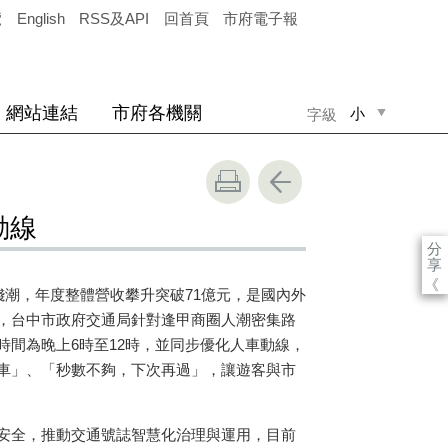
覽
English
RSS及API
回首頁
市府電子報
網站連結
市府各機關
小
字級
中
大
動線
分
享
《
錢潮，年度整體營收攀升突破71億元，是國內外
，台中市政府交通局針對逢甲商圈人潮密集路
時間為晚上6時至12時，並同步優化人車動線，
車」、「秒數不夠，下次再過」，讓遊客與市
安全，推動交通號誌智慧化治理與運用，目前