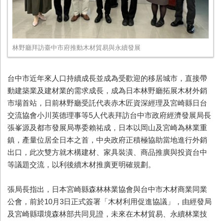
林野廳拜訪臺中市府推動木材貿易與永續發展
台中市近年來人口持續成長並成為受歡迎的移居城市，直接帶
動建築業及建材業的需求成長，成為日本林野廳拓展木材外銷
市場首站，日前林野廳受託代表赤木匠資深經理及宮崎縣日台
交流協會小川英德理事等5人代表拜訪台中市政府經濟發展局長
張峯源及都市發展局專委賴祐成，日本以岡山及宮崎為林業重
鎮，產量位居全日本之首，中央政府正積極協助當地進行外銷
出口，此次雙方就木構建材、家具裝潢、商品推廣與投資台中
等議題交流，以利後續木材推廣更明確規劃。
張局長指出，日本宮崎縣森林林業協會與台中市木材商業同業
公會，前於10月3日正式簽署「木材利用促進協議」，由經發局
及宮崎縣環境森林部共同見證，未來在木材貿易、永續林業技