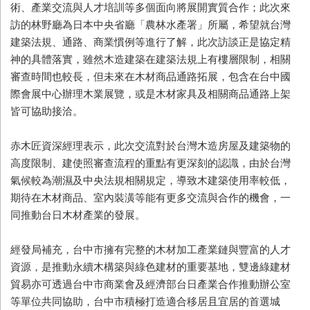
術、產業交流與人才培訓等多個面向將展開實質合作；此次來
訪的林野廳為日本中央省廳「農林水產署」所屬，希望就台灣
建築法規、通路、商業慣例等進行了解，此次訪談正是協定精
神的具體落實，雖然木造建築在建築法規上有樓層限制，相關
審查時間也較長，但未來在木材商品通路拓展，包含在台中國
際會展中心辦理木業展覽，或是木材家具及相關商品通路上架
皆可協助接洽。
赤木匠資深經理表示，此次交流對於台灣木造房屋及建築物的
高度限制、建使照審查流程的重點有更深刻的認識，由於台灣
氣候較為潮濕及中央法規相關規定，導致木建築使用率較低，
期待在木材商品、室內裝潢等能有更多交流與合作的機會，一
同推動台日木材產業的發展。
經發局補充，台中市擁有完整的木材加工產業鏈與豐富的人才
資源，是推動永續木構築與綠色建材的重要基地，雙邊綠建材
貿易亦可透過台中市商業會及經濟部台日產業合作推動辦公室
等單位共同協助，台中市積極打造適合移居且宜居的首選城