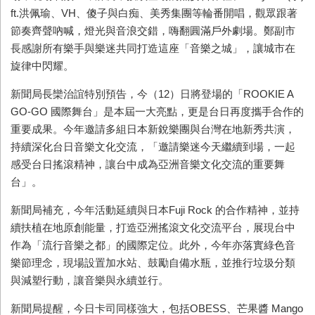
ft.
洪佩瑜、
VH
、傻子與白痴、美秀集團等輪番開唱，觀眾跟著
節奏齊聲吶喊，燈光與音浪交錯，嗨翻圓滿戶外劇場。鄭副市
長感謝所有樂手與樂迷共同打造這座「音樂之城」，讓城市在
旋律中閃耀。
新聞局長欒治誼特別預告，今（
12
）日將登場的「
ROOKIE A
GO-GO
國際舞台」是本屆一大亮點，更是台日再度攜手合作的
重要成果。今年邀請多組日本新銳樂團與台灣在地新秀共演，
持續深化台日音樂文化交流，「邀請樂迷今天繼續到場，一起
感受台日搖滾精神，讓台中成為亞洲音樂文化交流的重要舞
台」。
新聞局補充，今年活動延續與日本
Fuji Rock
的合作精神，並持
續扶植在地原創能量，打造亞洲搖滾文化交流平台，展現台中
作為「流行音樂之都」的國際定位。此外，今年亦落實綠色音
樂節理念，現場設置加水站、鼓勵自備水瓶，並推行垃圾分類
與減塑行動，讓音樂與永續並行。
新聞局提醒，今日卡司同樣強大，包括
OBESS
、芒果醬
Mango