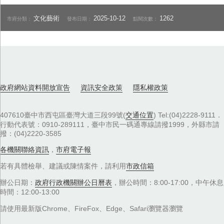
文化藝術
2025-10-12
1262
市府分類：
發布日期：
點閱次數：
政府網站資料開放宣告
資訊安全政策
隱私權政策
407610臺中市西屯區臺灣大道三段99號(
交通位置
) Tel:(04)2228-9111．
行動代表號：0910-289111，臺中市民一碼通專線請撥1999，外縣市請
撥：(04)2220-3585
各機關聯絡資訊
，
市府電子報
若有具體檢舉、建議或陳情案件，請利用
市政信箱
辦公日期：
政府行政機關辦公日曆表
，辦公時間：8:00-17:00，中午休息
時間：12:00-13:00
請使用最新版Chrome、FireFox、Edge、Safari瀏覽器瀏覽