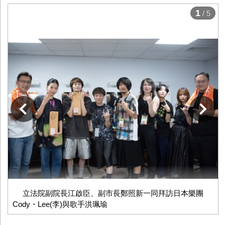
1
/ 5
下一張
立法院副院長江啟臣、副市長鄭照新一同拜訪日本樂團
Cody・Lee(李)與歌手洪珮瑜