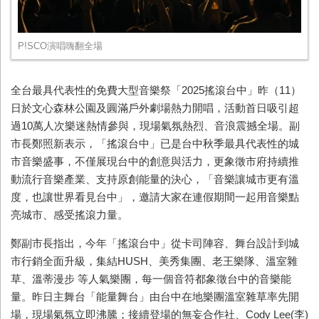
P!SCO演唱嗨翻全場
全台最具代表性的免費大型音樂祭「
2025
搖滾台中」昨（
11
）
日於文心森林公園及圓滿戶外劇場熱力開唱，活動首日吸引超
過
10
萬人次樂迷熱情參與，現場氣氛熱烈、音浪震撼全場。副
市長鄭照新表示，「搖滾台中」已是台中秋季最具代表性的城
市音樂盛事，不僅展現台中的創意與活力，更象徵市府持續推
動流行音樂產業、支持原創能量的決心，「音樂讓城市更有溫
度，也讓世界看見台中」，邀請大家在連假期間一起用音樂點
亮城市、感受搖滾力量。
鄭副市長指出，今年「搖滾台中」從卡司陣容、舞台設計到城
市行銷全面升級，集結
HUSH
、美秀集團、老王樂隊、溫室雜
草、溫蒂漫步 等人氣樂團，每一個音符都象徵台中的音樂能
量。昨日主舞台「能量舞台」由台中在地樂團溫室雜草率先開
場，現場氣氛立即沸騰；接續登場的無妄合作社、
Cody Lee(
李
)