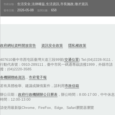
生活安全,法律權益,生活資訊,市長施政,徵才資訊
市府分類：
2026-05-08
658
發布日期：
點閱次數：
政府網站資料開放宣告
資訊安全政策
隱私權政策
407610臺中市西屯區臺灣大道三段99號(
交通位置
) Tel:(04)2228-9111．
行動代表號：0910-289111，臺中市民一碼通專線請撥1999，外縣市請
撥：(04)2220-3585
各機關聯絡資訊
，
市府電子報
若有具體檢舉、建議或陳情案件，請利用
市政信箱
辦公日期：
政府行政機關辦公日曆表
，辦公時間：8:00-17:00，中午休息
時間：12:00-13:00
請使用最新版Chrome、FireFox、Edge、Safari瀏覽器瀏覽