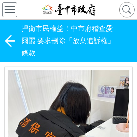
捍衛市民權益！中市府稽查愛
爾麗 要求刪除「放棄追訴權」
條款