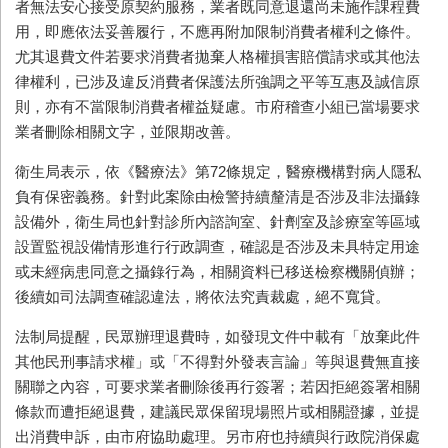
者無法安心接受原契約服務，業者既同意退還尚未施作課程費
用，即應依法妥善履行，不應再附加限制消費者權利之條件。
尤其退費文件若要求消費者拋棄人格權損害賠償請求或其他法
律權利，已涉及違反消費者保護法所強調之平等互惠及誠信原
則，亦有不當限制消費者權益疑慮。市府稽查小組已當場要求
業者刪除相關文字，並限期改善。
衛生局表示，依《醫療法》第72條規定，醫療機構對病人隱私
負有保密義務。針對此案除由檢警持續釐清是否涉及非法攝錄
設備外，衛生局也針對診所內諮詢室、針劑室及診療室等區域
設置監視設備情形進行行政調查，確認是否涉及未具特定用途
或未經病患同意之攝錄行為，相關資料已移送檢察機關偵辦；
後續如司法調查確認違法，將依法究責裁處，絕不寬貸。
法制局提醒，民眾辦理退費時，如發現文件中載有「放棄此件
其他民刑事請求權」或「不得對外發表言論」等與退費無直接
關聯之內容，可要求業者刪除後再行簽署；若因拒絕簽署相關
條款而遭拒絕退費，建議民眾保留現場照片或相關證據，並提
出消費申訴，由市府協助處理。另市府也持續與行政院消保處