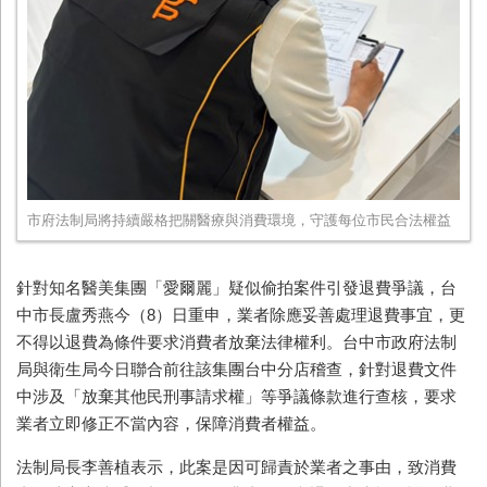
市府法制局將持續嚴格把關醫療與消費環境，守護每位市民合法權益
針對知名醫美集團「愛爾麗」疑似偷拍案件引發退費爭議，台
中市長盧秀燕今（8）日重申，業者除應妥善處理退費事宜，更
不得以退費為條件要求消費者放棄法律權利。台中市政府法制
局與衛生局今日聯合前往該集團台中分店稽查，針對退費文件
中涉及「放棄其他民刑事請求權」等爭議條款進行查核，要求
業者立即修正不當內容，保障消費者權益。
法制局長李善植表示，此案是因可歸責於業者之事由，致消費