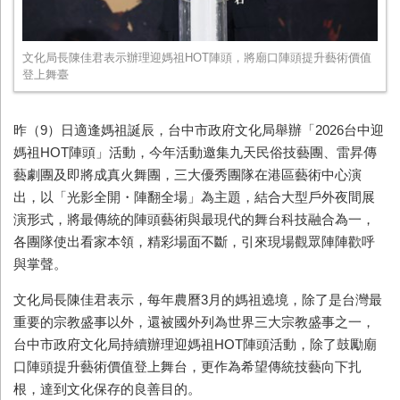
文化局長陳佳君表示辦理迎媽祖HOT陣頭，將廟口陣頭提升藝術價值
登上舞臺
昨（9）日適逢媽祖誕辰，台中市政府文化局舉辦「2026台中迎
媽祖HOT陣頭」活動，今年活動邀集九天民俗技藝團、雷昇傳
藝劇團及即將成真火舞團，三大優秀團隊在港區藝術中心演
出，以「光影全開・陣翻全場」為主題，結合大型戶外夜間展
演形式，將最傳統的陣頭藝術與最現代的舞台科技融合為一，
各團隊使出看家本領，精彩場面不斷，引來現場觀眾陣陣歡呼
與掌聲。
文化局長陳佳君表示，每年農曆3月的媽祖遶境，除了是台灣最
重要的宗教盛事以外，還被國外列為世界三大宗教盛事之一，
台中市政府文化局持續辦理迎媽祖HOT陣頭活動，除了鼓勵廟
口陣頭提升藝術價值登上舞台，更作為希望傳統技藝向下扎
根，達到文化保存的良善目的。