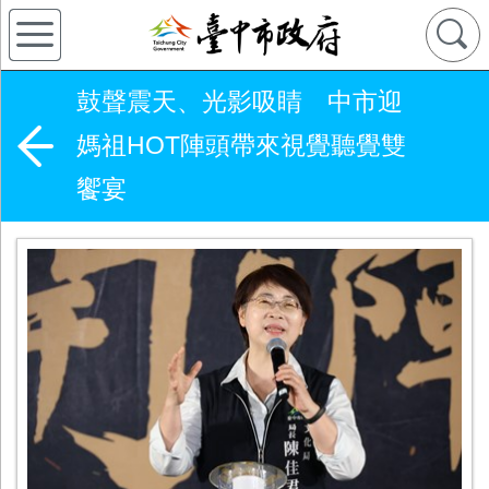
鼓聲震天、光影吸睛 中市迎
媽祖HOT陣頭帶來視覺聽覺雙
饗宴