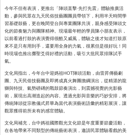
今年不但有表演，更推出「陣頭直擊·先打先震」體驗推廣活
動，參與民眾在九天民俗技藝團團員帶領下，利用半天時間學
習基礎鼓藝，更在晚間登台與專業團隊共演，親身感受陣頭文
化的節奏魅力與團隊精神。現場最年輕的學員陳小朋友表示，
以前看過打鼓的表演覺得很酷又威風，體驗之後才知道打鼓原
來不是只有用到手，還要用全身的力氣，很累但是很好玩！同
時現場也推出擲聖爻得好禮的活動，吸引大批民眾排隊試手
氣。
文化局指出，今年台中迎媽祖HOT陣頭活動，由雷昇傳藝劇
團、九天民俗技藝團及即將成真火舞團擔綱演出，從精湛的龍
獅與特技、氣勢磅礡的戰鼓節奏演出，到震撼視覺的光影藝
術，展現出高潮迭起的內容。透過光影與音樂的巧妙安排，將
傳統陣頭從宗教儀式昇華為當代表演藝術語彙的精彩展演，讓
觀眾獲得前所未有的感官體驗。
文化局補充，台中媽祖國際觀光文化節是年度重要節慶活動，
在各地帶來不同類型的傳統藝術表演，邀請民眾體驗看戲的美