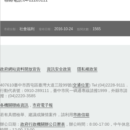
社會福利
2016-10-24
1565
市府分類：
發布日期：
點閱次數：
政府網站資料開放宣告
資訊安全政策
隱私權政策
407610臺中市西屯區臺灣大道三段99號(
交通位置
) Tel:(04)2228-9111．
行動代表號：0910-289111，臺中市民一碼通專線請撥1999，外縣市請
撥：(04)2220-3585
各機關聯絡資訊
，
市府電子報
若有具體檢舉、建議或陳情案件，請利用
市政信箱
辦公日期：
政府行政機關辦公日曆表
，辦公時間：8:00-17:00，中午休息
時間：12:00-13:00