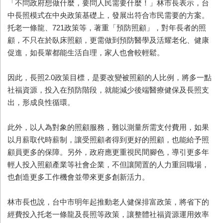
「不問政府想做什麼，要問人民需要什麼！」林市長表示，台
中長照模式在中央政策基礎上，發展出符合市民需要的方案。
托老一條龍、721政策等，著重「預防照顧」，對年長者的照
顧，不只在於臥床照顧，更需做到預防醫學及活耀老化、健康
促進，如長輩都能生活自理，家人也會較輕鬆。
因此，長照2.0政策目標，是要改變被照顧的人比例，將多一點
社福資源，投入在預防階段，就能減少後端醫療健保及長照支
出，形成良性循環。
此外，以人為對象的照顧服務，難以測量所需支付費用，如果
以月薪取代時薪制，讓受照顧者得到更好的照顧，也能給予照
顧員更多的保障。另外，政府應更重視民間腳色，導引更多年
輕人投入照顧產業等社會企業，不但讓閒置的人力重回職場，
也創造更多工作機會並帶來更多創新活力。
林市長也說，台中市明年起推動老人健保排富政策，將省下的
經費投入托老一條龍及長照等政策，讓整體社福資源運用效率