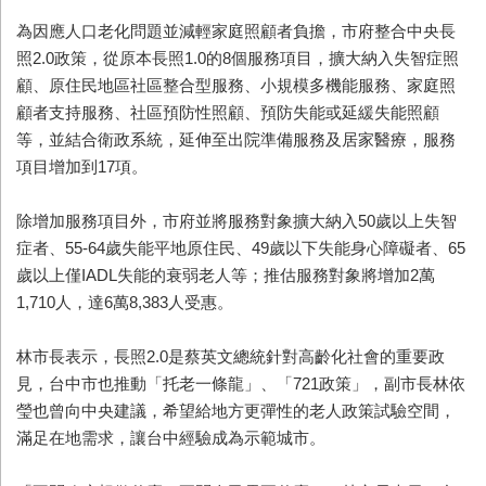
為因應人口老化問題並減輕家庭照顧者負擔，市府整合中央長
照2.0政策，從原本長照1.0的8個服務項目，擴大納入失智症照
顧、原住民地區社區整合型服務、小規模多機能服務、家庭照
顧者支持服務、社區預防性照顧、預防失能或延緩失能照顧
等，並結合衛政系統，延伸至出院準備服務及居家醫療，服務
項目增加到17項。
除增加服務項目外，市府並將服務對象擴大納入50歲以上失智
症者、55-64歲失能平地原住民、49歲以下失能身心障礙者、65
歲以上僅IADL失能的衰弱老人等；推估服務對象將增加2萬
1,710人，達6萬8,383人受惠。
林市長表示，長照2.0是蔡英文總統針對高齡化社會的重要政
見，台中市也推動「托老一條龍」、「721政策」，副市長林依
瑩也曾向中央建議，希望給地方更彈性的老人政策試驗空間，
滿足在地需求，讓台中經驗成為示範城市。