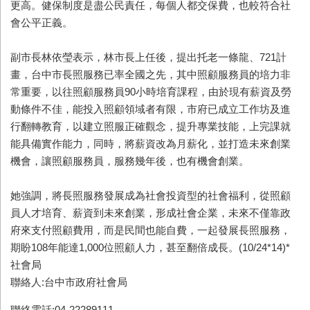
更高。健保制度是盡公民責任，每個人都交保費，也較符合社
會公平正義。
副市長林依瑩表示，林市長上任後，提出托老一條龍、721計
畫，台中市長照服務已率全國之先，其中照顧服務員的培力非
常重要，以往照顧服務員90小時培育課程，由於現有薪資及勞
動條件不佳，能投入照顧領域者有限，市府已成立工作坊及進
行翻轉教育，以建立照服正確觀念，提升專業技能，上完課就
能具備實作能力，同時，將薪資改為月薪化，並打造未來創業
機會，讓照顧服務員，服務幾年後，也有機會創業。
她強調，將長照服務發展成為社會投資型的社會福利，從照顧
員人才培育、薪資到未來創業，形成社會企業，未來不僅靠政
府來支付照顧費用，而是民間也能自費，一起發展長照服務，
期盼108年能達1,000位照顧人力，甚至翻倍成長。(10/24*14)*
社會局
聯絡人:台中市政府社會局
聯絡電話:04-22289111