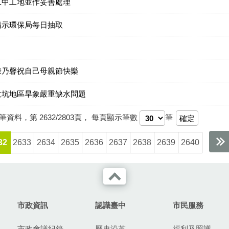
工中工地並作妥善處理
指示環保局每日抽取
康乃馨祝自己母親節快樂
大坑地區旱象嚴重缺水問題
筆資料，第
2632/2803
頁，
每頁顯示筆數
筆
32
2633
2634
2635
2636
2637
2638
2639
2640
市政資訊
認識臺中
市民服務
市政會議紀錄
歷史沿革
福利及照護