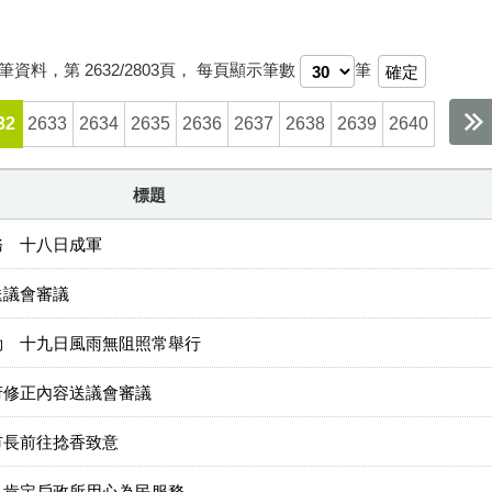
筆資料，第
2632/2803
頁，
每頁顯示筆數
筆
32
2633
2634
2635
2636
2637
2638
2639
2640
標題
務 十八日成軍
送議會審議
動 十九日風雨無阻照常舉行
府修正內容送議會審議
市長前往捻香致意
 肯定戶政所用心為民服務