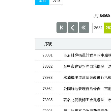
全部
其他
共
84080
2631
26
序號
78931
市府輔導衛星計程車叫車服
78932
台中市建築管理自治條例 
78933
水湳機場遷建清泉崗健行活
78934
公園綠地管理自治條例 市
78935
著名北管藝師王金鳳辭世 
78936
胡志強視察戶政規費電腦化