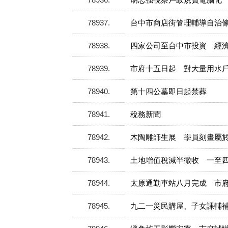
78937
台中市商店街管理輔導自治
78938
四家公司至台中市投資 經
78939
市府十五日起 對大量用水
78940
第十四公墓即日起禁葬
78941
稅務新聞
78942
木陶雕師生展 學員刻畫屬
78943
土地增值稅減半徵收 一至
78944
太原通勤車站八月完成 市
78945
九二一災民購屋、子女課輔