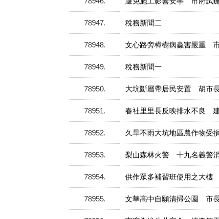
78946
避免施工影響安寧 市府試
78947
稅務新聞二
78948
文心路旁樟樹病蟲害嚴重 
78949
稅務新聞一
78950
大坑斷層帶居民安置 胡市
78951
春社里里長反映排水不良 
78952
久旱不雨大坑地區農作物受損
78953
梨山森林火警 十九名義警
78954
供作眾多補習班使用之大樓
78955
文華高中自願清掃公園 市