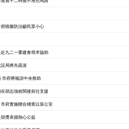
辦凌晨十二時後不准挖馬路
市府噴藥防治籲民眾小心
長赴九二一重建會尋求協助
建設局將先疏浚
 市府將報請中央救助
消在胡志強校閱後前往支援
 市府實施聯合稽查以策公安
長頒獎表揚熱心公益