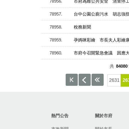
78956
市府為維公共安全 清查停
78957
台中公園公廁污水 胡志強
78958
稅務新聞
78959
孕媽咪彩繪 市長夫人彩繪
78960
市府今召開緊急會議 因應
共
84080
2631
26
:::
熱門公告
關於市府
市政新聞
關於市長