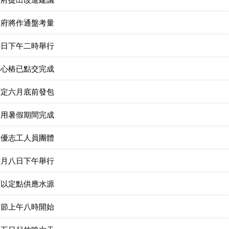
市府將作通盤考量
今日下午二時舉行
中心樁已點交完成
預定六月底前發包
利用暑假期間完成
績優志工人員團體
六月八日下午舉行
可以定點供應水源
端節上午八時開始