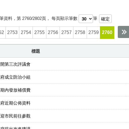
筆資料，第
2760/2802
頁，
每頁顯示筆數
筆
52
2753
2754
2755
2756
2757
2758
2759
2760
標題
召開第三次評議會
市府成立防治小組
近期內發放補償費
市府近期公佈資料
歡迎市民前往參觀
市府提出改進建議