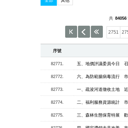
全部
其他
共
84056
2751
27
序號
82771
五、地價評議委員今日 
82772
六、為防範腸病毒流行 
82773
一、疏浚河道徵收土地 
82774
二、福利服務資源統計 
82775
三、森林生態保育特展 
82776
四、國宅滯銷未見改善 