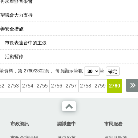
 再次舉辦音樂會
期望議會大力支持
改善安全措施
旅 市長表達台中的主張
機 活動暫停
筆資料，第
2760/2802
頁，
每頁顯示筆數
筆
52
2753
2754
2755
2756
2757
2758
2759
2760
市政資訊
認識臺中
市民服務
市政會議紀錄
歷史沿革
福利及照護