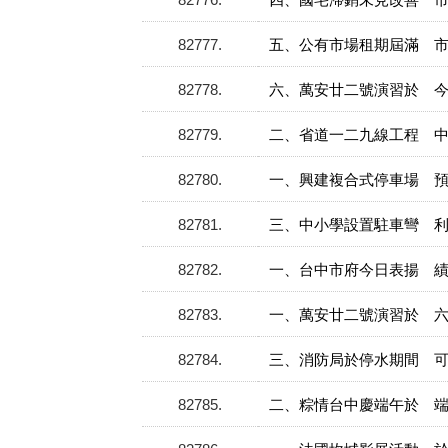
82777
五、公有市場租期屆滿 
82778
六、萬安廿二號演習於 
82779
二、省道一二九線工程 
82780
一、興建複合式停車場 
82781
三、中小學設置駐車彎 
82782
一、台中市府今日表揚 
82783
一、萬安廿二號演習於 
82784
三、消防局於停水期間 
82785
二、粽情台中慶端午於 