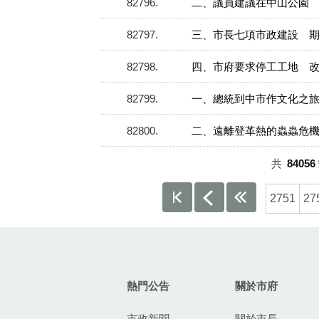
82796
二、議員建議在中山公園
82797
三、市長七項市政建設 
82798
四、市府要求停工工地 
82799
一、總統到中市作文化之
82800
二、遠離登革熱的蟲蟲危
共
84056
2751
27
:::
熱門公告
關於市府
市政新聞
關於市長