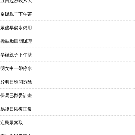
於五日起放映六天
將舉辦親子下午茶
民眾儘早儲水備用
積極鼓勵民間辦理
將舉辦親子下午茶
曉明女中一帶停水
訂於明日晚間拆除
環保局已擬妥計畫
交易後日恢復正常
歡迎民眾索取