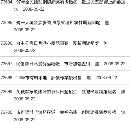
73694
97年全民國防網際網路有獎徵答 歡迎民眾踴躍上網參加
無
2008-09-22
73695
齊一大坑發展步調 風景管理所將隸屬新聞處
無
2008-09-22
73696
台中公園日月湖小船競圖賽 優勝團隊受獎
無
2008-09-22
73697
民俗節日私劣菸酒猖獗 市府加強查緝
無
2008-09-22
73698
24筆市有畸零地 評價作業後出售
無
2008-09-22
73699
免費客家歌謠研習班即日起招生 歡迎民眾踴躍報名
無
2008-09-22
73700
市府舉辦「無菸撲滿、幸福滿載」創意比賽頒獎典禮
無
2008-09-22