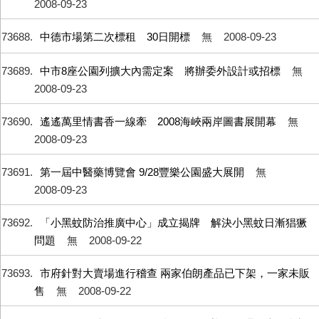
2008-09-23
73688
中德市場第二次標租 30日開標
無
2008-09-23
73689
中市8座公園列擴大內需定案 將辦委外設計或招標
無
2008-09-23
73690
遙遙萬里情書香一線牽 2008海峽兩岸圖書展開幕
無
2008-09-23
73691
第一屆中醫藥博覽會 9/28豐樂公園盛大展開
無
2008-09-23
73692
「小黑蚊防治推廣中心」成立揭牌 解決小黑蚊日漸猖獗
問題
無
2008-09-22
73693
市府針對大賣場進行稽查 兩家伯朗產品已下架，一家未販
售
無
2008-09-22