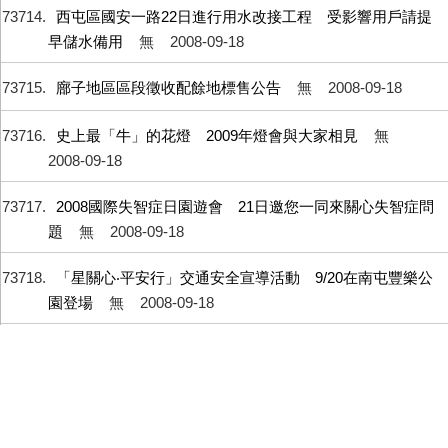
73714
西屯區國安一路22日進行用水改接工程 受影響用戶請提
早儲水備用
無
2008-09-18
73715
廍子地區區段徵收配餘地標售公告
無
2008-09-18
73716
史上最「牛」的花燈 2009年燈會與大家相見
無
2008-09-18
73717
2008國際失智症日園遊會 21日邀您一同來關心失智症問
題
無
2008-09-18
73718
「星關心‧平安行」交通安全宣導活動 9/20在南屯豐樂公
園登場
無
2008-09-18
73719
中區停車轉運及步行空間計畫 完成評選辦理議價簽約中
無
2008-09-18
73720
市府接管台中國際會展中心基地
無
2008-09-18