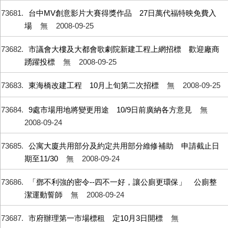
73681
台中MV創意影片大賽得獎作品 27日萬代福特映免費入
場
無
2008-09-25
73682
市議會大樓及大都會歌劇院新建工程上網招標 歡迎廠商
踴躍投標
無
2008-09-25
73683
東海橋改建工程 10月上旬第二次招標
無
2008-09-25
73684
9處市場用地將變更用途 10/9日前廣納各方意見
無
2008-09-24
73685
公寓大廈共用部分及約定共用部分維修補助 申請截止日
期至11/30
無
2008-09-24
73686
「鄧不利強的密令--四不一好，讓公廁更環保」 公廁整
潔運動誓師
無
2008-09-24
73687
市府辦理第一市場標租 定10月3日開標
無