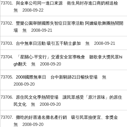
73701
與金車公司同一進口來源 衛生局封存進口商奶精送檢
無
2008-09-22
73702
豐樂公園舉辦國際失智症日宣導活動 阿嬤級歌舞團熱鬧開
場
無
2008-09-21
73703
台中無車日活動 吸引五千騎士參加
無
2008-09-21
73704
「星關心‧平安行」交通安全宣導晚會 聽歌拿大獎民眾hi
gh翻天
無
2008-09-20
73705
2008國際無車日 台中新騎跡21日暢快登場
無
2008-09-20
73706
原住民文化季熱鬧登場 讓民眾感受「原汁原味」的原住
民文化
無
2008-09-20
73707
攤吃的好厝邊名攤名產行銷 吸引民眾撿便宜、拿獎金
無
2008-09-20