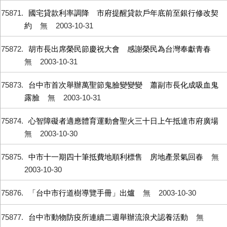
75871
國宅貸款利率調降 市府提醒貸款戶年底前至銀行修改契
約
無
2003-10-31
75872
胡市長出席榮民節慶祝大會 感謝榮民為台灣奉獻青春
無
2003-10-31
75873
台中市首次舉辦萬聖節鬼臉變變變 蕭副市長化成吸血鬼
露臉
無
2003-10-31
75874
心智障礙者適應體育運動會聖火三十日上午抵達市府廣場
無
2003-10-30
75875
中市十一期四十筆抵費地順利標售 房地產景氣回春
無
2003-10-30
75876
「台中市行道樹導覽手冊」出爐
無
2003-10-30
75877
台中市動物防疫所連續二週舉辦流浪犬認養活動
無