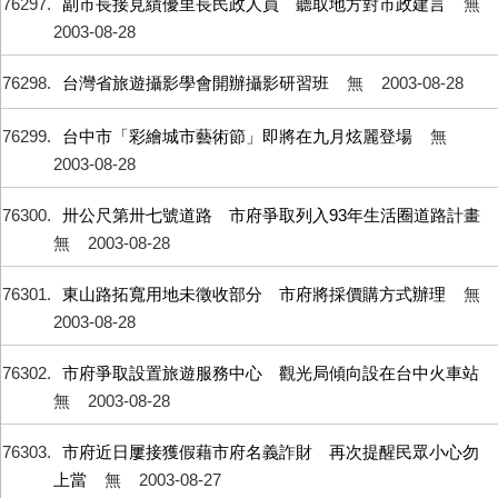
76297
副市長接見績優里長民政人員 聽取地方對市政建言
無
2003-08-28
76298
台灣省旅遊攝影學會開辦攝影研習班
無
2003-08-28
76299
台中市「彩繪城市藝術節」即將在九月炫麗登場
無
2003-08-28
76300
卅公尺第卅七號道路 市府爭取列入93年生活圈道路計畫
無
2003-08-28
76301
東山路拓寬用地未徵收部分 市府將採價購方式辦理
無
2003-08-28
76302
市府爭取設置旅遊服務中心 觀光局傾向設在台中火車站
無
2003-08-28
76303
市府近日屢接獲假藉市府名義詐財 再次提醒民眾小心勿
上當
無
2003-08-27