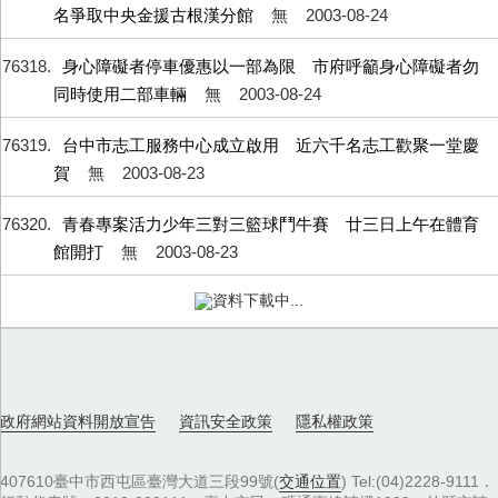
名爭取中央金援古根漢分館
無
2003-08-24
76318
身心障礙者停車優惠以一部為限 市府呼籲身心障礙者勿
同時使用二部車輛
無
2003-08-24
76319
台中市志工服務中心成立啟用 近六千名志工歡聚一堂慶
賀
無
2003-08-23
76320
青春專案活力少年三對三籃球鬥牛賽 廿三日上午在體育
館開打
無
2003-08-23
資料下載中...
政府網站資料開放宣告
資訊安全政策
隱私權政策
407610臺中市西屯區臺灣大道三段99號(
交通位置
) Tel:(04)2228-9111．