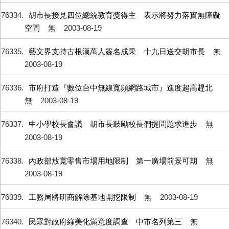
76334
胡市長接見四位總統教育獎得主 表示將努力落實無障礙
空間
無
2003-08-19
76335
藝文界支持古根漢萬人簽名成果 十九日送交胡市長
無
2003-08-19
76336
市府打造『數位台中無線寬頻網路城市』進度超高趕北
無
2003-08-19
76337
中小學校長會議 胡市長鼓勵校長們提問題求進步
無
2003-08-19
76338
內政部放寬零售市場用地限制 第一廣場前景可期
無
2003-08-19
76339
工務局將研商解除基地開挖限制
無
2003-08-19
76340
民眾對政府綠美化滿意度調查 中市名列第三
無