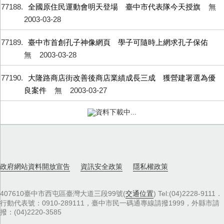
77188
全國原住民運動會明天登場 臺中市代表隊今天授旗
無
2003-03-28
77189
臺中市首創孔子神像網頁 學子可隨時上網求孔子保佑
無
2003-03-28
77190
大隆路商店街改善後商店業績成長三成 獲營建署選為優
良案件
無
2003-03-27
77191
市府有意整體開發北屯日據彈藥庫及地震公園
無
2003-03-27
77192
朝馬轉運站考慮設置服務及交控中心
無
2003-03-27
77193
四月中旬可受理攤販申請發證
無
2003-03-27
77194
六分局治安會議 市長同意爭取經費購買守望相助巡邏車
無
2003-03-27