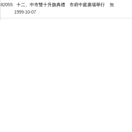
82059
十二、中市雙十升旗典禮 市府中庭廣場舉行
無
1999-10-07
82060
十三、市長指示南區公所 清查災民帳篷了解需要
無
1999-10-07
82061
一、災後甚多疑難問題 極待中央統一決定
無
1999-10-06
82062
二、半倒災戶申購國宅 目前先行受理登記
無
1999-10-06
82063
三、大坑三處無水供應 十五日前完成搶修
無
1999-10-06
82064
四、日本評估診斷專家 第二團進駐台中市
無
1999-10-06
82065
五、原雙十節升旗典禮 改在市府中庭舉行
無