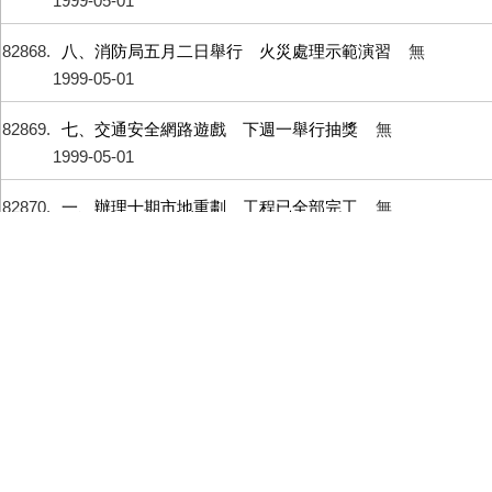
1999-05-01
82868
八、消防局五月二日舉行 火災處理示範演習
無
1999-05-01
82869
七、交通安全網路遊戲 下週一舉行抽獎
無
1999-05-01
82870
一、辦理十期市地重劃 工程已全部完工
無
1999-04-30
82871
二、地政科公開說明 市地重劃後之土地分配
無
1999-04-30
82872
三、可愛動物園 農委會補助籌設
無
1999-04-30
82873
四、海軍八八敦睦支隊 蒞市府訪問
無
1999-04-30
82874
五、六位正、副縣市首長 討論路權並達成共識
無