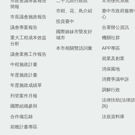
市政會議專案報告
二十九區行政區
常用便民系統
簡報
市樹、花、鳥介紹
臺中市政府服務
市長議會施政報告
心
投資臺中
議會專案報告
合署辦公資訊
國際姊妹市暨友好
重大工程成本效益
城市
機關社群
分析
本市相關雙語詞彙
APP專區
議會業務工作報告
就業及創業
中程施政計畫
消保園地
年度施政計畫
消費爭議申訴
年度施政成績單
調解行政
列管案件月報
法律扶助(法律諮
國際組織參與
詢)
合作備忘錄
法規資料庫
前瞻計畫專區