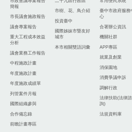
市政會議專案報告
二十九區行政區
常用便民系統
簡報
市樹、花、鳥介紹
臺中市政府服務
市長議會施政報告
心
投資臺中
議會專案報告
合署辦公資訊
國際姊妹市暨友好
重大工程成本效益
城市
機關社群
分析
本市相關雙語詞彙
APP專區
議會業務工作報告
就業及創業
中程施政計畫
消保園地
年度施政計畫
消費爭議申訴
年度施政成績單
調解行政
列管案件月報
法律扶助(法律諮
國際組織參與
詢)
合作備忘錄
法規資料庫
前瞻計畫專區