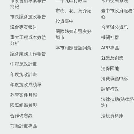
市政會議專案報告
二十九區行政區
常用便民系統
簡報
市樹、花、鳥介紹
臺中市政府服務
市長議會施政報告
心
投資臺中
議會專案報告
合署辦公資訊
國際姊妹市暨友好
重大工程成本效益
城市
機關社群
分析
本市相關雙語詞彙
APP專區
議會業務工作報告
就業及創業
中程施政計畫
消保園地
年度施政計畫
消費爭議申訴
年度施政成績單
調解行政
列管案件月報
法律扶助(法律諮
國際組織參與
詢)
合作備忘錄
法規資料庫
前瞻計畫專區