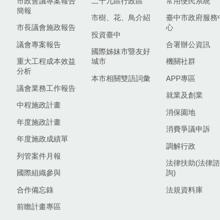
市政會議專案報告
二十九區行政區
常用便民系統
簡報
市樹、花、鳥介紹
臺中市政府服務
市長議會施政報告
心
投資臺中
議會專案報告
合署辦公資訊
國際姊妹市暨友好
重大工程成本效益
城市
機關社群
分析
本市相關雙語詞彙
APP專區
議會業務工作報告
就業及創業
中程施政計畫
消保園地
年度施政計畫
消費爭議申訴
年度施政成績單
調解行政
列管案件月報
法律扶助(法律諮
國際組織參與
詢)
合作備忘錄
法規資料庫
前瞻計畫專區