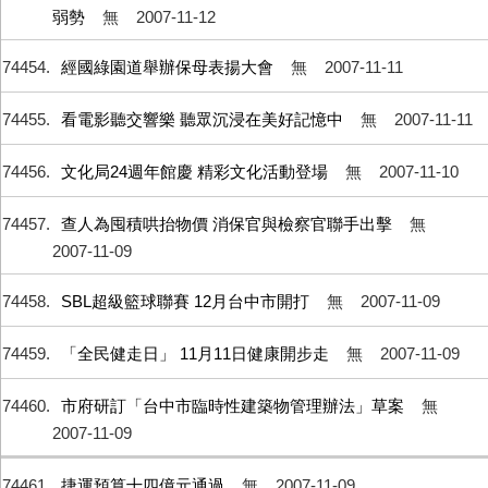
弱勢
無
2007-11-12
74454
經國綠園道舉辦保母表揚大會
無
2007-11-11
74455
看電影聽交響樂 聽眾沉浸在美好記憶中
無
2007-11-11
74456
文化局24週年館慶 精彩文化活動登場
無
2007-11-10
74457
查人為囤積哄抬物價 消保官與檢察官聯手出擊
無
2007-11-09
74458
SBL超級籃球聯賽 12月台中市開打
無
2007-11-09
74459
「全民健走日」 11月11日健康開步走
無
2007-11-09
74460
市府研訂「台中市臨時性建築物管理辦法」草案
無
2007-11-09
74461
捷運預算十四億元通過
無
2007-11-09