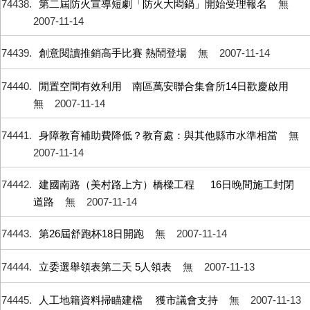
74438
第二屆防火宣導短劇「防火大悶鍋」開始受理報名
無
2007-11-14
74439
創意閱讀推銷高手比賽 熱鬧登場
無
2007-11-14
74440
閒置空間有效利用 南區萬安聯合集會所14日歡慶啟用
無
2007-11-14
74441
身障教育補助費降低？教育處：與其他縣市水準相當
無
2007-11-14
74442
建國南路（美村路上方）橋樑工程 16日晚間施工封閉
道路
無
2007-11-14
74443
第26屆舒跑杯18日開跑
無
2007-11-14
74444
立委選舉領表第二天 5人領表
無
2007-11-13
74445
人工地籍資料掃瞄建檔 獲市議會支持
無
2007-11-13