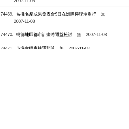
2007-11-08
74469
名攤名產成果發表會9日在洲際棒球場舉行
無
2007-11-08
74470
樹德地區都市計畫將通盤檢討
無
2007-11-08
74471
市議會聯審捷運預算
無
2007-11-08
74472
中市文昌公廟創建210週年11日擴大慶祝活動 歡迎民眾
同樂
無
2007-11-08
74473
市府大廳即日起展出《台灣人物誌》
無
2007-11-08
74474
市府今年度命名56條新闢道路
無
2007-11-08
74475
市府10日在進德國小舉辦原住民文化活動
無
2007-11-07