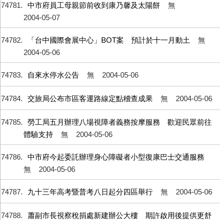
74781
中市府員工母親節前收到康乃馨及太陽餅
無
2004-05-07
74782
「台中國際會展中心」BOT案 預計於十一月動土
無
2004-05-06
74783
自來水停水公告
無
2004-05-06
74784
交旅局公布市區客運路線定點稽查成果
無
2004-05-06
74785
勞工局五月辦理八場視障者義務按摩服務 歡迎民眾前往
體驗支持
無
2004-05-06
74786
中市府今起委託辦理身心障礙者小型復康巴士交通服務
無
2004-05-06
74787
九十三年高考暨普考八日起分四區舉行
無
2004-05-06
74788
蕭副市長視察稅捐處新建辦公大樓 期許啟用後提供更舒