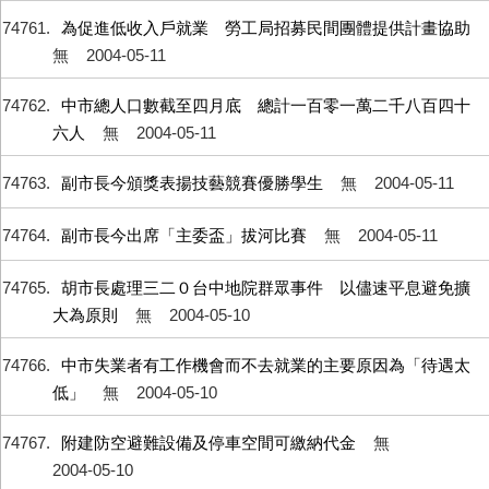
74761
為促進低收入戶就業 勞工局招募民間團體提供計畫協助
無
2004-05-11
74762
中市總人口數截至四月底 總計一百零一萬二千八百四十
六人
無
2004-05-11
74763
副市長今頒獎表揚技藝競賽優勝學生
無
2004-05-11
74764
副市長今出席「主委盃」拔河比賽
無
2004-05-11
74765
胡市長處理三二０台中地院群眾事件 以儘速平息避免擴
大為原則
無
2004-05-10
74766
中市失業者有工作機會而不去就業的主要原因為「待遇太
低」
無
2004-05-10
74767
附建防空避難設備及停車空間可繳納代金
無
2004-05-10