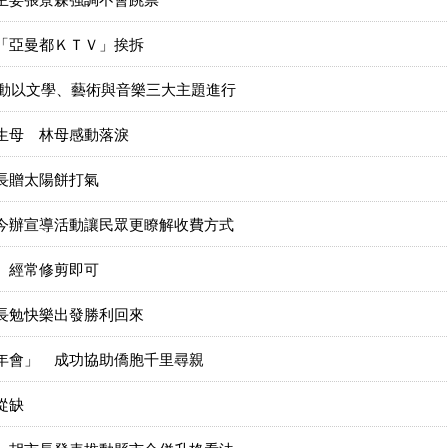
「亞曼都ＫＴＶ」挨拆
活動以文學、藝術與音樂三大主題進行
生母 林母感動落淚
長贈太陽餅打氣
今辦宣導活動讓民眾更瞭解收費方式
 經常修剪即可
長勉快樂出發勝利回來
年會」 成功協助僑胞千里尋親
從缺