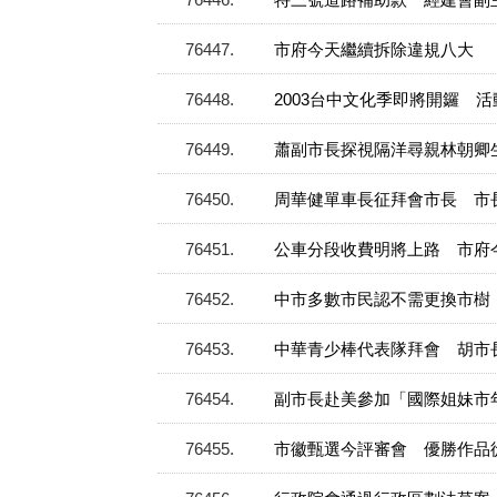
76447
市府今天繼續拆除違規八大 
76448
2003台中文化季即將開鑼 
76449
蕭副市長探視隔洋尋親林朝卿
76450
周華健單車長征拜會市長 市
76451
公車分段收費明將上路 市府
76452
中市多數市民認不需更換市樹
76453
中華青少棒代表隊拜會 胡市
76454
副市長赴美參加「國際姐妹市
76455
市徽甄選今評審會 優勝作品