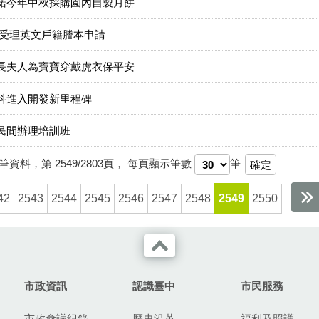
諾今年中秋採購園內自製月餅
受理英文戶籍謄本申請
長夫人為寶寶穿戴虎衣保平安
科進入開發新里程碑
民間辦理培訓班
筆資料，第
2549/2803
頁，
每頁顯示筆數
筆
42
2543
2544
2545
2546
2547
2548
2549
2550
市政資訊
認識臺中
市民服務
市政會議紀錄
歷史沿革
福利及照護