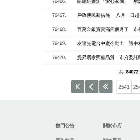
76466
陳總統參訪「愛心家園」 承
76467
戶政便民新措施 八月一日起
76468
百萬金銀寶寶滿四個月了 市
76469
友達光電台中廠今動土 讓中
76470
提昇居家照顧品質 市府委託
共
84072
2541
25
:::
熱門公告
關於市府
市政新聞
關於市長