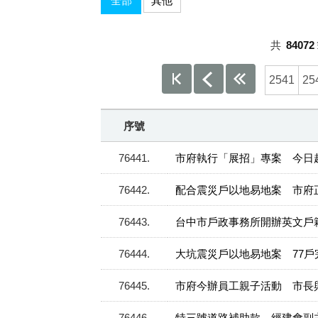
全部
其他
共
84072
2541
25
序號
76441
市府執行「展招」專案 今日
76442
配合震災戶以地易地案 市府
76443
台中市戶政事務所開辦英文戶
76444
大坑震災戶以地易地案 77戶
76445
市府今辦員工親子活動 市長
76446
特三號道路補助款 經建會副