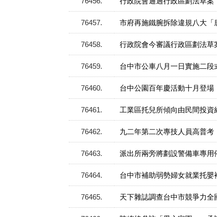
76456
行政院會通過行政區劃法草案
76457
市府再施鐵腕拆除違規八大「
76458
行政院會今審議行政區劃法草
76459
台中市公車八月一日實施二段
76460
台中公園百年慶活動十月登場
76461
工業區托兒所傾向由民間投資
76462
九二年第二次專技人員高普考
76463
派出所兩旁將劃設警備車專用
76464
台中市補助弱勢婦女就業托嬰
76465
天下雜誌調查台中市競爭力全