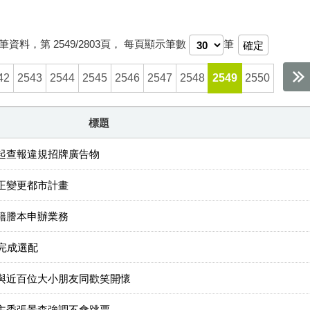
筆資料，第
2549/2803
頁，
每頁顯示筆數
筆
42
2543
2544
2545
2546
2547
2548
2549
2550
標題
起查報違規招牌廣告物
正變更都市計畫
籍謄本申辦業務
完成選配
與近百位大小朋友同歡笑開懷
主委張景森強調不會跳票