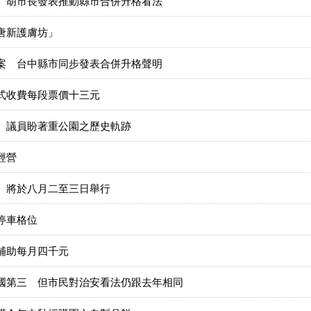
 胡市長發表推動縣市合併升格看法
唐新護膚坊」
案 台中縣市同步發表合併升格聲明
式收費每段票價十三元
 議員盼著重公園之歷史軌跡
經營
 將於八月二至三日舉行
停車格位
補助每月四千元
國第三 但市民對治安看法仍跟去年相同