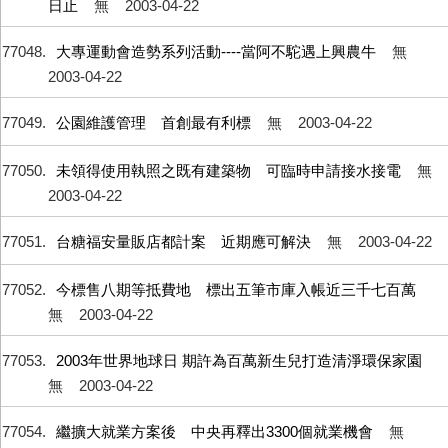
日止
無
2003-04-22
77048
大專運動會造勢系列活動----當阿不駝遇上興農牛
無
2003-04-22
77049
公園維護管理 首創最有利標
無
2003-04-22
77050
未領得使用執照之既有建築物 可臨時申請接水接電
無
2003-04-22
77051
台糖福安量販店都計案 近期應可解決
無
2003-04-22
77052
今標售八期等抵費地 標出五筆市庫入帳近三千七百萬
無
2003-04-22
77053
2003年世界地球日 期許為百萬新生兒打造清淨環保家園
無
2003-04-22
77054
繼擴大就業方案後 中央再釋出3300個就業機會
無