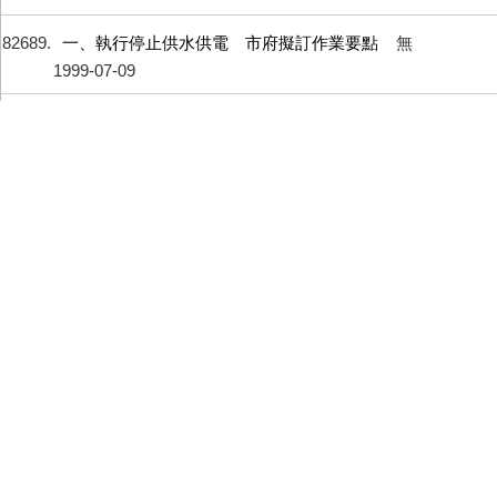
82689
一、執行停止供水供電 市府擬訂作業要點
無
1999-07-09
82690
四、衛生局昨接獲報告 發現疑似霍亂病例
無
1999-07-09
82691
三、筏子溪沿岸之居民 希望早日整理河道
無
1999-07-09
82692
六、強力拆除錦村市場 行動過程進行順利
無
1999-07-09
82693
五、今日召開家庭暴力 性侵害防治協調會
無
1999-07-09
82694
一、七期重劃區抵費地 擬先標售七筆土地
無
1999-07-08