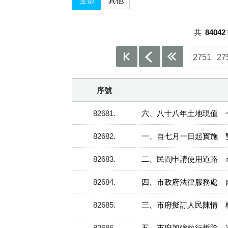
全部
其他
共
84042
2751
27
序號
82681
六、八十八年土地現值 
82682
一、自七月一日起實施 
82683
二、民間申請使用道路 
82684
四、市政府法律服務處 
82685
三、市府擬訂人民陳情 
82686
五、市府加強執行拆除 