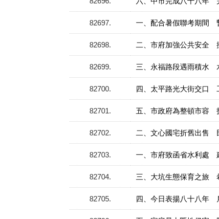
82696
六、中市完成八十八年 
82697
一、配合暑假聯考期間 
82698
二、市府加強公共安全 
82699
三、永福路段遇雨積水 
82700
四、太平路光大街交口 
82701
五、市政府為整頓市容 
82702
二、文心國宅折舊出售 
82703
一、市府致函省水利處 
82704
三、大坑生態保育之旅 
82705
四、今日表揚八十八年 