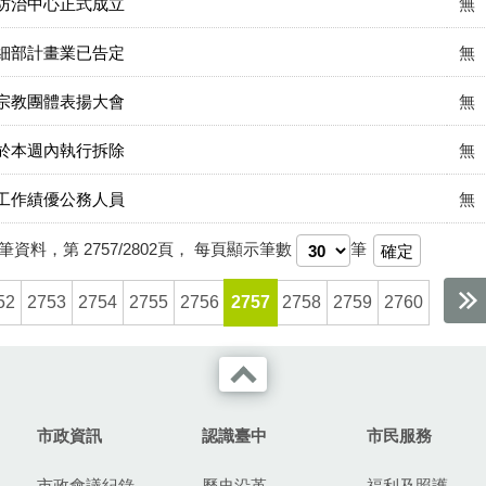
防治中心正式成立
無
細部計畫業已告定
無
宗教團體表揚大會
無
於本週內執行拆除
無
工作績優公務人員
無
筆資料，第
2757/2802
頁，
每頁顯示筆數
筆
52
2753
2754
2755
2756
2757
2758
2759
2760
市政資訊
認識臺中
市民服務
市政會議紀錄
歷史沿革
福利及照護