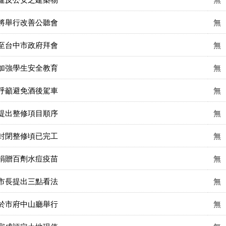
將舉行改善公聽會
無
至台中市政府拜會
無
加強學生安全教育
無
呼籲避免酒後駕車
無
提出整修項目順序
無
封閉整修頃已完工
無
捐贈百劑水痘疫苗
無
市長提出三點看法
無
於市府中山廳舉行
無