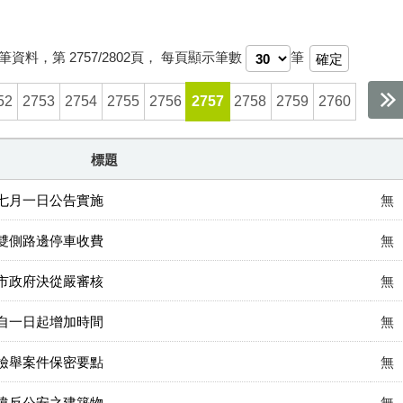
筆資料，第
2757/2802
頁，
每頁顯示筆數
筆
52
2753
2754
2755
2756
2757
2758
2759
2760
標題
七月一日公告實施
無
雙側路邊停車收費
無
市政府決從嚴審核
無
自一日起增加時間
無
檢舉案件保密要點
無
違反公安之建築物
無