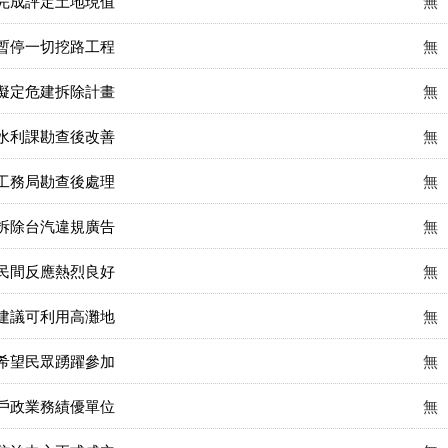
完成評定土地現值
無
暫停一切挖路工程
無
擬定危建拆除計畫
無
水利課勘查後改善
無
工務局勘查後處理
無
拆除台汽違規廣告
無
民間反應熱烈良好
無
建議可利用高灘地
無
希望民眾踴躍參加
無
戶政業務績優單位
無