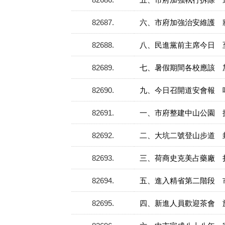
82687
六、市府加強治安維護 
82688
八、民進黨前主席今日 
82689
七、暑假期間各校應該 
82690
九、今日召開道安會報 
82691
一、市府整建中山公園 
82692
二、大坑二號登山步道 
82693
三、荷商史克美占藥廠 
82694
五、進入精省第二階段 
82695
四、新進人員歡迎茶會 