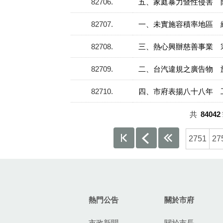
82706
五、家庭暴力暨性侵害 
82707
一、未實施容積率地區 
82708
三、熱心興辦慈善事業 
82709
二、台汽違規之廣告物 
82710
四、市府表揚八十八年 
共
84042
2751
27
:::
熱門公告
關於市府
市政新聞
關於市長