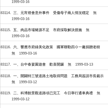
1999-03-16
83114
三、元宵燈會意外事件 受傷母子兩人情況穩定
無
1999-03-16
83115
五、肉品市場豬源不足 市府採取解決措施
無
1999-03-16
83116
六、響應市府綠美化政策 國軍聯勤四Ｏ一廠捐贈老樹
無
1999-03-16
83117
一、台中春宴園遊會 歡喜開鑼
無
1999-03-13
83118
一、開闢特三號道路土地取得問題 工務局簽請市長裁示
無
1999-03-12
83119
二、科博館景觀道路頃已完工 今日舉行通車典禮
無
1999-03-12