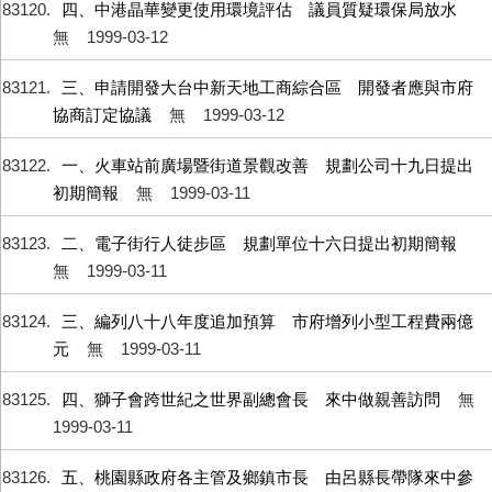
83120
四、中港晶華變更使用環境評估 議員質疑環保局放水
無
1999-03-12
83121
三、申請開發大台中新天地工商綜合區 開發者應與市府
協商訂定協議
無
1999-03-12
83122
一、火車站前廣場暨街道景觀改善 規劃公司十九日提出
初期簡報
無
1999-03-11
83123
二、電子街行人徒步區 規劃單位十六日提出初期簡報
無
1999-03-11
83124
三、編列八十八年度追加預算 市府增列小型工程費兩億
元
無
1999-03-11
83125
四、獅子會跨世紀之世界副總會長 來中做親善訪問
無
1999-03-11
83126
五、桃園縣政府各主管及鄉鎮市長 由呂縣長帶隊來中參