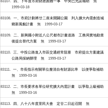
83107
四、下年度市府財政困難一事 中央已允諾補助
無
1999-03-18
83108
一、市府計劃將廿二座未開闢公園 列入擴大內需創造城
鄉新風貌計畫
無
1999-03-17
83109
二、新興國小附近八公尺都市計畫道路 工務局實地勘查
後提出替代方案
無
1999-03-17
83110
三、中投公路進入市區交通經常阻塞 市府提出方案建議
公路局採納辦理
無
1999-03-17
83111
一、市長指示有關單位釐清自有財源比率 以便爭取補助
無
1999-03-16
83112
二、市長要求各單位研究擴大內需計畫 以爭取上級補助
無
1999-03-16
83113
四、八十八年度里民大會 定廿二日起召開
無