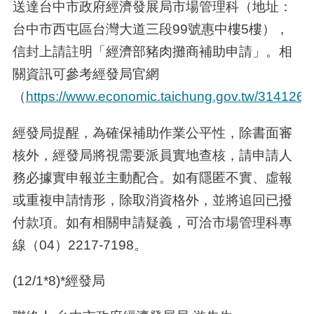
送達台中市政府經濟發展局市場管理科（地址：
台中市西屯區台灣大道三段
99
號惠中樓
5
樓），
信封上請註明「經濟部豬肉攤商補助申請」。相
關資訊可參考經發局官網
（
https://www.economic.taichung.gov.tw/3141269
經發局提醒，為確保補助作業公平性，除書面審
核外，經發局將視需要派員實地查核，請申請人
務必據實申報並主動配合。如有隱匿不實、虛報
或重複申請情形，除取消資格外，並將追回已撥
付款項。如有相關申請疑義，可洽市場管理科專
線（
04
）
2217-7198
。
(12/1*8)*經發局