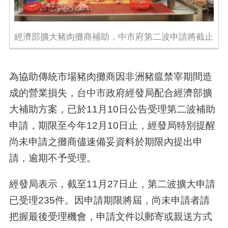
經濟部擴大豬肉攤商補助，中市府第二波申請將截止
為協助傳統市場豬肉攤商因非洲豬瘟禁宰期間造
成的營業損失，台中市政府經發局配合經濟部擴
大補助方案，已於
11
月
10
日公告受理第二波補助
申請，期限至今年
12
月
10
日止，經發局特別提醒
尚未申請之攤商儘速備妥資料於期限內提出申
請，逾期不予受理。
經發局表示，截至
11
月
27
日止，第二波擴大申請
已受理
235
件。因申請期限將屆，尚未申請者請
把握最後受理機會，申請文件以郵寄或親送方式