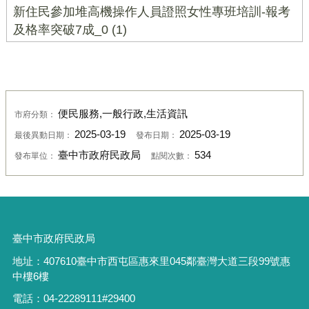
新住民參加堆高機操作人員證照女性專班培訓-報考
及格率突破7成_0 (1)
便民服務,一般行政,生活資訊
市府分類：
2025-03-19
2025-03-19
最後異動日期：
發布日期：
臺中市政府民政局
534
發布單位：
點閱次數：
臺中市政府民政局
地址：
407610
臺中市西屯區惠來里
045
鄰臺灣大道三段
99
號惠
中樓
6
樓
電話：
04-22289111#29400