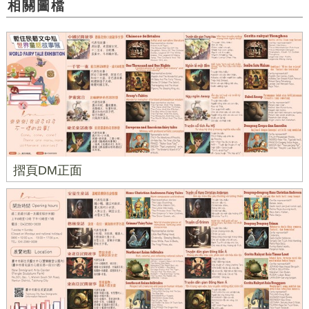
相關圖檔
摺頁DM正面