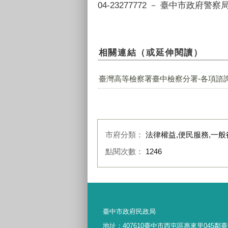
04-23277772 － 臺中市政府警
相關連結（或延伸閱讀）
臺灣高等檢察署臺中檢察分署-各項諮
市府分類：
法律權益,便民服務,一般
點閱次數：
1246
:::
臺中市政府民政局
地址：
407610
臺中市西屯區惠來里
045
鄰臺