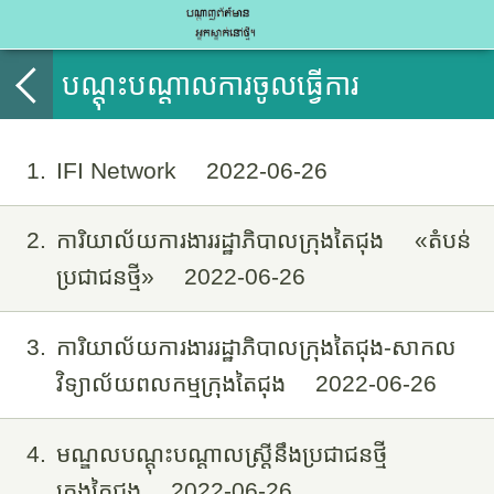
បណ្តុះបណ្ដាលការចូលធ្វើការ
1
IFI Network
2022-06-26
2
ការិយាល័យការងាររដ្ឋាភិបាលក្រុងតៃជុង «តំបន់
ប្រជាជនថ្មី»
2022-06-26
3
ការិយាល័យការងាររដ្ឋាភិបាលក្រុងតៃជុង-សាកល
វិទ្យាល័យពលកម្មក្រុងតៃជុង
2022-06-26
4
មណ្ឌលបណ្តុះបណ្ដាលស្រ្ដីនឹងប្រជាជនថ្មី
ក្រុងតៃជុង
2022-06-26