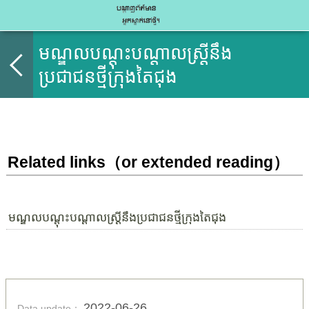
មណ្ឌលបណ្តុះបណ្ដាលស្រ្ដីនឹង
ប្រជាជនថ្មីក្រុងតៃជុង
Related links（or extended reading）
មណ្ឌលបណ្តុះបណ្ដាលស្រ្ដីនឹងប្រជាជនថ្មីក្រុងតៃជុង
2022-06-26
Data update：