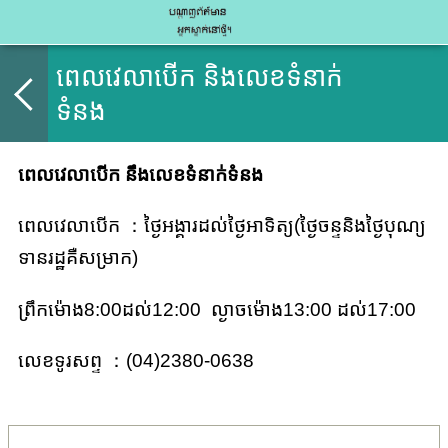
ពេលវេលាបើក និងលេខទំនាក់
ទំនង
ពេលវេលាបើក នឹងលេខទំនាក់ទំនង
ពេលវេលាបើក ：ថ្ងៃអង្គារដល់ថ្ងៃអាទិត្យ(ថ្ងៃចន្ទនិងថ្ងៃបុណ្យ
ទានរដ្ឋគឺសម្រាក)
ព្រឹកម៉ោង8:00ដល់12:00 ល្ងាចម៉ោង13:00 ដល់17:00
លេខទូរសព្ទ ：(04)2380-0638