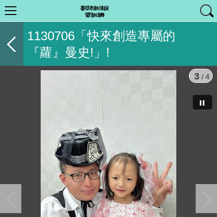
1130706「快來創造專屬的
『蘿』曼史!」!
3
/ 4